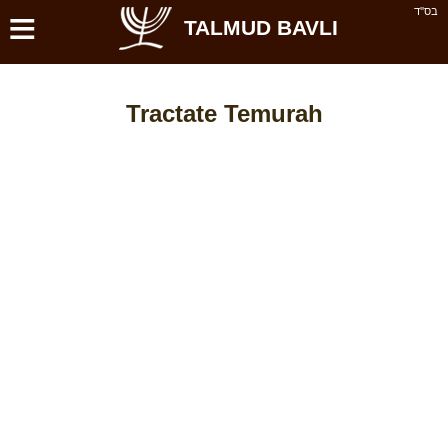
≡
בס''ד
TALMUD BAVLI
Tractate Temurah