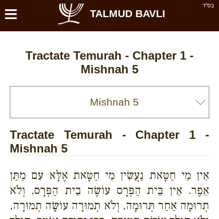
≡
בס''ד
TALMUD BAVLI
Tractate Temurah - Chapter 1 -
Mishnah 5
Tractate Temurah - Chapter 1 -
Mishnah 5
אֵין מֵי חַטָּאת נַעֲשִׂין מֵי חַטָּאת אֶלָּא עִם מַתַּן
אֵפֶר. אֵין בֵּית הַפְּרָס עוֹשֶׂה בֵית הַפְּרָס, וְלֹא
תְרוּמָה אַחַר תְּרוּמָה, וְלֹא תְמוּרָה עוֹשָׂה תְמוּרָה,