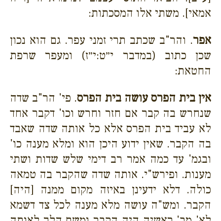
אמאי]. משתי אלו המסכתות:
אפר
. והר"ב שכתב תרי זמני עפר. גם הוא נכון
שכן כתוב (במדבר י״ט:י״ז) ומעפר שרפת
החטאת:
אין בית הפרס עושה בית הפרס
. פי' הר"ב שדה
שנחרש בה קבר אם חזר וחרש וכו' דקבר אחד
לא עביד בית הפרס אלא כל אותה שדה שאבד
בה הקבר. שאין ידוע היכן הוא ומלא מענה כו'
ובגמ' עד כמה אמר רב דימי שלש שדות ושתי
מענות. ופירש"י. אותה שדה שהקבר בה טמאה
כולה. דלא ידעינן באיזה מקום ממנה [היה]
הקבר. ומש"ה עושה מלא מענה לכל צד דשמא
לא' מב' ראשיה היה הקבר ומשם הלך לאותה