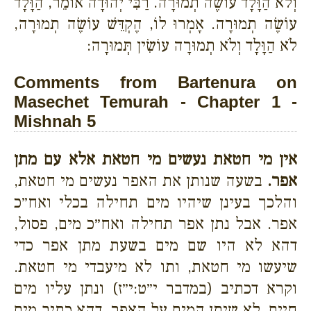
וְלֹא הַוָּלָד עוֹשֶׂה תְמוּרָה. רַבִּי יְהוּדָה אוֹמֵר, הַוָּלָד
עוֹשֶׂה תְמוּרָה. אָמְרוּ לוֹ, הֶקְדֵּשׁ עוֹשֶׂה תְמוּרָה,
לֹא הַוָּלָד וְלֹא תְמוּרָה עוֹשִׂין תְּמוּרָה:
Comments from Bartenura on
Masechet Temurah - Chapter 1 -
Mishnah 5
אין מי חטאת נעשים מי חטאת אלא עם מתן
אפר.
בשעה שנותן את האפר נעשים מי חטאת,
והלכך בעינן שיהיו מים תחילה בכלי ואח״כ
אפר. אבל נתן אפר תחילה ואח״כ מים, פסול,
דהא לא היו שם מים בשעת מתן אפר כדי
שיעשו מי חטאת, ותו לא מיעבדי מי חטאת.
וקרא דכתיב (במדבר י״ט:י״ז) ונתן עליו מים
חיים, לא שיתן המים על האפר, דהא כתיב מים