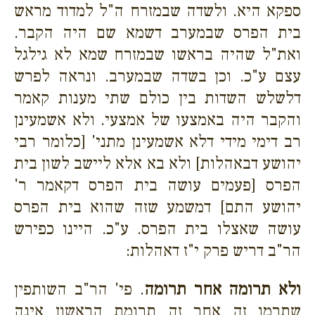
ספקא היא. ולשדה שבמזרח ה"ל למדוד מראש
בית הפרס שבמערב דשמא שם היה הקבר.
ואת"ל שהיה בראשו שבמזרח שמא לא גילגל
עצם ע"כ. וכן בשדה שבמערב. ונראה לפרש
דלשלש השדות בין כולם שתי מענות קאמר
והקבר היה באמצעו של אמצעי. ולא אשמעינן
רב דימי מידי דלא אשמעינן מתני' [כלומר רבי
יהושע דבאהלות] ולא בא אלא ליישב לשון בית
הפרס [פעמים עושה בית הפרס דקאמר ר'
יהושע התם] דמשמע שזה שהוא בית הפרס
עושה שאצלו בית הפרס. ע"כ. היינו כפירש
הר"ב דריש פרק י"ז דאהלות:
ולא תרומה אחר תרומה
. פי' הר"ב השותפין
שתרמו זה אחר זה תרומת הראשון אינה