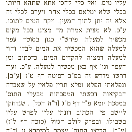
עליו מים. ואל כלי להכי אתא שתהא חיותו
בכלי שלא ימלאם בכלי אחר ויערם לכלי זה
אלא זה יתן לתוך המעין. ויקח המים לתוכו.
ע"כ. לא מצית אמרת מה מצינו בכל מקום
מכשיר למעלה. פירש"י כגון בסוטה עפר
למעלה שהוא המכשיר את המים לבדו והוי
למעלה דמצוה להקדים המים. כדכתיב ומן
העפר וגו' אף כאן מכשיר למעלה. ע"כ. ועוד
דרשו מדרש זה בפ"ב דסוטה דף ט"ז [ע"ב].
ונפלאתי הפלא ופלא תרין פלאין על שאבדה
הבקיאות דבשתי המסכתות מבעלי התוס'
במסכת יומא פ"ד דף מ"ג [ד"ה הכל] . שנדחקו
ליישב פי' הכתוב דונתן עליו לפרש עליו
בשבילו. ובפרק לולב הגזול (סוכה דף ל"ז)
[ע"ב]. הביאו התוס' עצמם למימרא זו [ד"ה