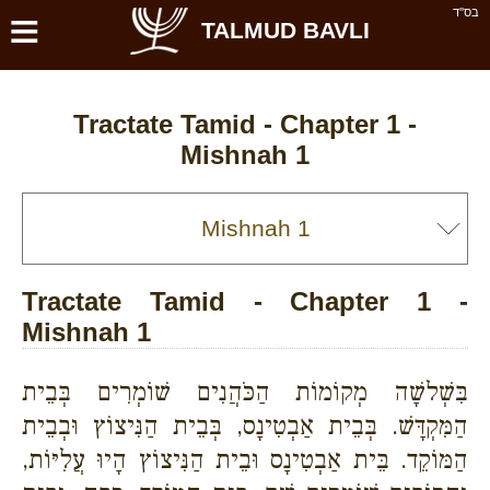
≡
בס''ד
TALMUD BAVLI
Tractate Tamid - Chapter 1 -
Mishnah 1
Tractate Tamid - Chapter 1 -
Mishnah 1
בִּשְׁלשָׁה מְקוֹמוֹת הַכֹּהֲנִים שׁוֹמְרִים בְּבֵית
הַמִּקְדָּשׁ. בְּבֵית אַבְטִינָס, בְּבֵית הַנִּיצוֹץ וּבְבֵית
הַמּוֹקֵד. בֵּית אַבְטִינָס וּבֵית הַנִּיצוֹץ הָיוּ עֲלִיּוֹת,