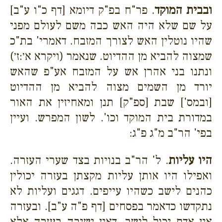
ובבית המוקד
. פר"ח בפ"ק דיומא [דף כ"ו ע"ב]
על שם שלא היה האש כבה משם לעולם מפני
שהיו נוטלין האש לצורך המזבח. דאמרי' בת"כ
שמצוה להביא מן ההדיוט. שנאמר (ויקרא א׳:ז׳)
ונתנו בני אהרן אש על המזבח אע"פ שהאש
יורד מן השמים מצוה להביא מן ההדיוט
[ובמס'] שבת [ספ"ק] תנן ומאחיזין את האור
במדורת בית המוקד וכו'. לשון המפרש. ועיין
בפי' הר"ב מ"ג פ"ג:
היו עליות
. ל' הר"ב בנויות בצד שערי העזרה.
ואפילו היו אותן עליות מקצתן בעזרה יכולין
כהנים לישב כשהיו עייפים. דגגים ועליות לא
נתקדשו כדאמר בפסחים [דף פ"ה ע"ב]. ובעזרה
אין אדם יכול לישב. דאין ישיבה בעזרה אלא