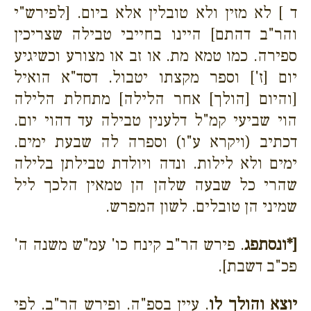
ד ] לא מזין ולא טובלין אלא ביום. [לפירש"י
והר"ב דהתם] היינו בחייבי טבילה שצריכין
ספירה. כמו טמא מת. או זב או מצורע וכשיגיע
יום [ז'] וספר מקצתו יטבול. דסד"א הואיל
[והיום [הולך] אחר הלילה] מתחלת הלילה
הוי שביעי קמ"ל דלענין טבילה עד דהוי יום.
דכתיב (ויקרא ע"ו) וספרה לה שבעת ימים.
ימים ולא לילות. ונדה ויולדת טבילתן בלילה
שהרי כל שבעה שלהן הן טמאין הלכך ליל
שמיני הן טובלים. לשון המפרש.
[*ונסתפג
. פירש הר"ב קינח כו' עמ"ש משנה ה'
פכ"ב דשבת].
יוצא והולך לו
. עיין בספ"ה. ופירש הר"ב. לפי