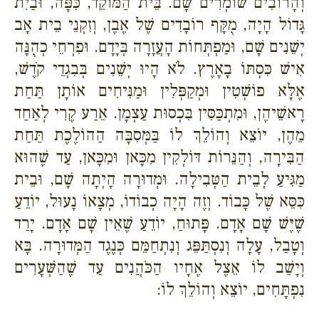
וְהָרוֹבִים שׁוֹמְרִים שָׁם. בֵּית הַמּוֹקֵד, כִּפָּה, וּבַיִת
גָּדוֹל הָיָה, מֻקָּף רוֹבָדִים שֶׁל אֶבֶן, וְזִקְנֵי בֵית אָב
יְשֵׁנִים שָׁם, וּמַפְתְּחוֹת הָעֲזָרָה בְּיָדָם. וּפִרְחֵי כְהֻנָּה
אִישׁ כִּסְתּוֹ בָאָרֶץ. לֹא הָיוּ יְשֵׁנִים בְּבִגְדֵי קֹדֶשׁ,
אֶלָּא פוֹשְׁטִין וּמְקַפְּלִין וּמַנִּיחִים אוֹתָן תַּחַת
רָאשֵׁיהֶן, וּמִתְכַּסִּין בִּכְסוּת עַצְמָן. אֵרַע קֶרִי לְאַחַד
מֵהֶן, יוֹצֵא וְהוֹלֵךְ לוֹ בַּמְּסִבָּה הַהוֹלֶכֶת תַּחַת
הַבִּירָה, וְהַנֵּרוֹת דּוֹלְקִין מִכָּאן וּמִכָּאן, עַד שֶׁהוּא
מַגִּיעַ לְבֵית הַטְּבִילָה. וּמְדוּרָה הָיְתָה שָׁם, וּבֵית
כִּסֵּא שֶׁל כָּבוֹד. וְזֶה הָיָה כְבוֹדוֹ, מְצָאוֹ נָעוּל, יוֹדֵעַ
שֶׁיֶּשׁ שָׁם אָדָם. פָּתוּחַ, יוֹדֵעַ שֶׁאֵין שָׁם אָדָם. יָרַד
וְטָבַל, עָלָה וְנִסְתַּפֵּג וְנִתְחַמֵּם כְּנֶגֶד הַמְּדוּרָה. בָּא
וְיָשַׁב לוֹ אֵצֶל אֶחָיו הַכֹּהֲנִים עַד שֶׁהַשְּׁעָרִים
נִפְתָּחִים, יוֹצֵא וְהוֹלֵךְ לוֹ: