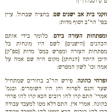
פ"ט דסנהדרין:
וזקני בית אב ישנים שם
. בחציה שבחול. עיין
בפי' הר"ב דסוף מדות:
ומפתחות העזרה בידם
. כלומר בידי אותם
הכהנים [הישנים] לשם היו מונחות כל
מפתחות העזרה ומפרש במס' מדות [ספ"ק]
היכן היתה [הנחתן] מקום היה שם אמה על
אמה וכו' לשון המפרש:
ופרחי כהונה
. פירש הר"ב בחורים שמתחיל
שער זקנם לפרוח והן היו השומרים. ובגמ'
אמרי' התם קרו להו רובים הכא קרו להו פרחי
כהונה. אמרי אין. התם דלא מטו למעבד עבודה
קרי להו רובים. הכא דמטו להו למעבד עבודה