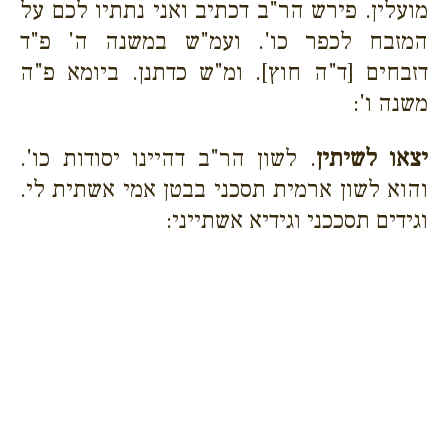
מועלין. פירש הר"ב דכתיב ואני נתתיו לכם על
המזבח לכפר כו'. ועמ"ש במשנה ה' פ"ד
דזבחים [ד"ה חוץ]. ומ"ש כדתנן. ביומא פ"ה
משנה ו':
יצאו לשיתין
. לשון הר"ב דהיינו יסודות כו'.
והוא לשון ארמית תסכני בבטן אמי אשתית לי.
וגידים תסככני וגידיא אשתייני: