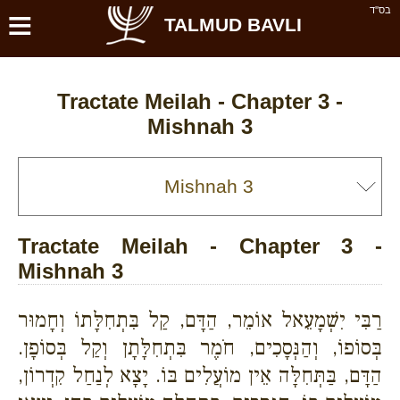
≡
בס''ד
TALMUD BAVLI
Tractate Meilah - Chapter 3 -
Mishnah 3
Tractate Meilah - Chapter 3 -
Mishnah 3
רַבִּי יִשְׁמָעֵאל אוֹמֵר, הַדָּם, קַל בִּתְחִלָּתוֹ וְחָמוּר
בְּסוֹפוֹ, וְהַנְּסָכִים, חֹמֶר בִּתְחִלָּתָן וְקַל בְּסוֹפָן.
הַדָּם, בַּתְּחִלָּה אֵין מוֹעֲלִים בּוֹ. יָצָא לְנַחַל קִדְרוֹן,