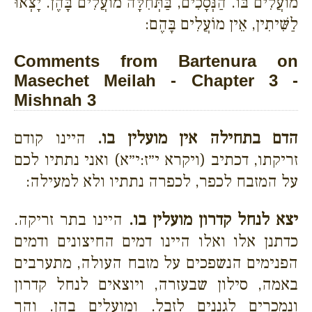
מוֹעֲלִים בּוֹ. הַנְּסָכִים, בַּתְּחִלָּה מוֹעֲלִים בָּהֶן. יָצְאוּ
לַשִּׁיתִין, אֵין מוֹעֲלִים בָּהֶם:
Comments from Bartenura on
Masechet Meilah - Chapter 3 -
Mishnah 3
הדם בתחילה אין מועלין בו.
היינו קודם
זריקתו, דכתיב (ויקרא י״ז:י״א) ואני נתתיו לכם
על המזבח לכפר, לכפרה נתתיו ולא למעילה:
יצא לנחל קדרון מועלין בו.
היינו בתר זריקה.
כדתנן אלו ואלו היינו דמים החיצונים ודמים
הפנימים הנשפכים על מזבח העולה, מתערבים
באמה, סילון שבעזרה, ויוצאים לנחל קדרון
ונמכרים לגננים לזבל. ומועלים בהן. והך