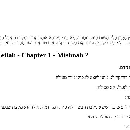
ֵין חַיָּבִין עָלָיו מִשּׁוּם פִּגּוּל, נוֹתָר וְטָמֵא. רַבִּי עֲקִיבָא אוֹמֵר, אֵין מוֹעֲלִין בּוֹ, אֲבָל חַי
דוֹת, לֹא כְשֵׁם שֶׁדָּמָהּ פּוֹטֵר אֶת בְּשָׂרָהּ, כָּךְ הוּא פוֹטֵר אֶת בְּשַׂר חֲבֶרְתָּהּ. וְאִם פָּט
ilah - Chapter 1 - Mishnah 2
 הדם:
זריקה לא מהני ליוצא לאפוקי מידי מעילה:
לפגול, ולא פסולה:
ה:
 ליוצא, כגון שיצא מקצת הבשר ולא כולו, דמגו דמהניא לההוא מקצת שבפני
ר דזריקה מועלת ליוצא:
הן: