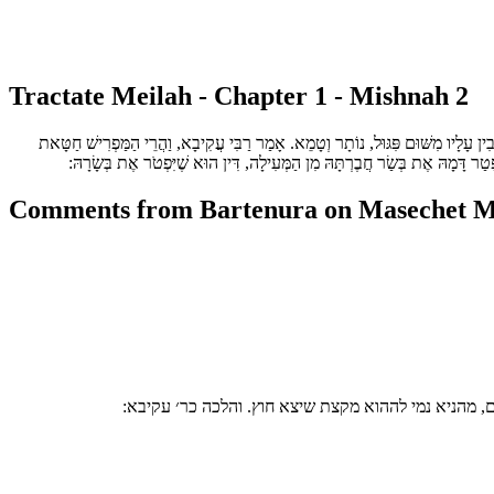
Tractate Meilah - Chapter 1 - Mishnah 2
ָּבִין עָלָיו מִשּׁוּם פִּגּוּל, נוֹתָר וְטָמֵא. אָמַר רַבִּי עֲקִיבָא, וַהֲרֵי הַמַּפְרִישׁ חַטָּאת
ַר דָּמָהּ אֶת בְּשַׂר חֲבֶרְתָּהּ מִן הַמְּעִילָה, דִּין הוּא שֶׁיִּפְטֹר אֶת בְּשָׂרָהּ:
Comments from Bartenura on Masechet Me
ם, מהניא נמי לההוא מקצת שיצא חוץ. והלכה כר׳ עקיבא: