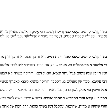
בְּשַׂר קָדְשֵׁי קָדָשִׁים שֶׁיָּצָא לִפְנֵי זְרִיקַת דָּמִים, רַבִּי אֱלִיעֶזֶר אוֹמֵר, מוֹעֲלִין בּוֹ, וְא
וְאָבְדָה, וְהִפְרִישׁ אַחֶרֶת תַּחְתֶּיהָ, וְאַחַר כָּךְ נִמְצֵאת הָרִאשׁוֹנָה וַהֲרֵי שְׁתֵּיהֶן עוֹמְ
בשר קדשי קדשים שיצא לפני זריקת דמים.
ואחר כך נכנס ואחר כך זרק את
ר׳ אליעזר אומר מועלים בו.
אע״פ שזרק את הדם. דסבירא ליה לרבי אליעזר ד
ואין חייבין עליו משום פגול נותר וטמא.
הואיל ויצא. דזריקה כשרה קא קבעה 
רבי עקיבא.
סבר אין מועלים בו. דקסבר דזריקה מהניא ליוצא לאפוקי ממעיל
אבל חייבין כו׳
אבל, לשון ברם, כמו באמת. וכי אמר רבי עקיבא דזריקה מהני
אמר ר׳ עקיבא והרי המפריש חטאתו ואבדה.
השתא מייתי ראיה למאי דקאמ
והרי שתיהן עומדות.
שחוטות ונתקבל דמן בשתי כוסות וזרק דמה של אחת מ