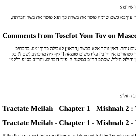
 שירצה:
 ר׳ עקיבא כשם שדמה פוטר את בשרה כך הוא פוטר את בשר חברתה,
Comments from Tosefot Yom Tov on Masech
ם נותר. דאין נותר אלא בבשר [הראוי] לאכילה בתוך זמנו. כדכתיב
 לטהורים אין חייבין עליו משום טומאה [ויליף ליה מדכתיב (שם ז') כל
ון וחילול חילול. שכתב הר"ב במשנה ה' פ"ד דזבחים. והר"ב בס"פ דלקמן
דחולין:
Tractate Meilah - Chapter 1 - Mishnah 2 : 
Tractate Meilah - Chapter 1 - Mishnah 2 - 
If the flesh of most holy sacrifices was taken out [of the Temple court]