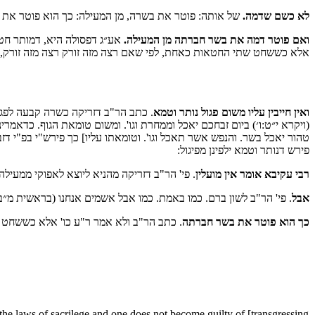
לא כשם שדמה.
של אותה: פוטר את בשרה, מן המעילה: כך הוא פוטר את בש
ואם פוטר דמה את בשר חברתה מן המעילה.
אע״ג דפסולה היא, דמותר חט
אלא כששחט שתי החטאות כאחת, לפי שאם רצה מזה זורק רצה מזה זורק, 
ואין חייבין עליו משום פגול נותר וטמא
. כתב הר"ב דזריקה כשרה קבעה לפגול
(ויקרא י״ט:ו׳) ביום זבחכם יאכל וממחרת וגו'. ומשום טומאת הגוף. כדאמרינן
טהור יאכל בשר. והנפש אשר תאכל וגו'. וטומאתו עליו] כך פירש"י בפ"י דזב
פירש דנותר וטמא ילפינן מפיגול:
רבי עקיבא אומר אין מועלין
. פי' הר"ב דזריקה מהניא ליוצא לאפוקי ממעילה
אבל
. פי' הר"ב לשון ברם. כמו באמת. כמו אבל אשמים אנחנו (בראשית מ״ב
כך הוא פוטר את בשר חברתה
. כתב הר"ב ולא אמר ר"ע כו' אלא כששחט ש
to the laws of sacrilege and one does not become guilty of [transgressing