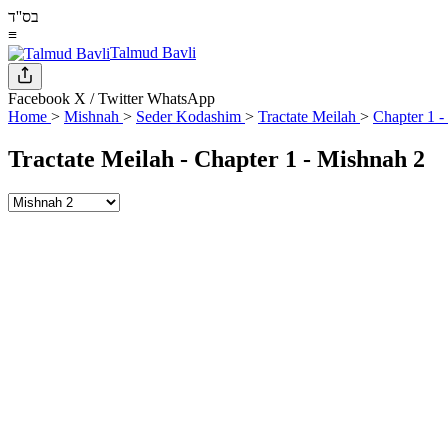
בס''ד
≡
Talmud Bavli
Facebook
X / Twitter
WhatsApp
Home
>
Mishnah
>
Seder Kodashim
>
Tractate Meilah
>
Chapter 1 -
Tractate Meilah - Chapter 1 - Mishnah 2