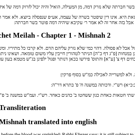
ר חברתה שלא נזרק דמה, מן המעילה, הואיל והיה יכול לזרוק דמה של איזו
את היא. אינו דין שיפטר בשרה של עצמה, אע״פ שנפסלה ביוצא. ולא אמר
אבל בזה אחר זה לא אמר ר׳ עקיבא שיהיה דמה פוטר בשר חברתה:
et Meilah - Chapter 1 - Mishnah 2
 אבל לא פסולה. דהוי כמי שלא נזרק עליהם הדם. ולא קרבו כל מתיריו. ומשו
 במנחות [פ"ג דף כ"ה] הניתר לטהורין חייבין עליו משום טומאה. ושאינו ניתר
חים דף צ' [ע"א] והתוס' פירשו בכאן דנותר ופגול ילפינן בג"ש מטמא בעון ע
. ולא למשרייה לאכילה כמ"ש בסוף פרקין:
:כ״א) רש"י. ודכותה במשנה ח' פ' בתרא דר"ה:
תי חטאות כאחת כגון ששחטו ב' כהנים כאחד. רש"י. ועמ"ש במשנה ב' פ"ב 
Transliteration
Mishnah translated into english
 before the blood was sprinkled: Rabbi Eliezer says: it is still subject 