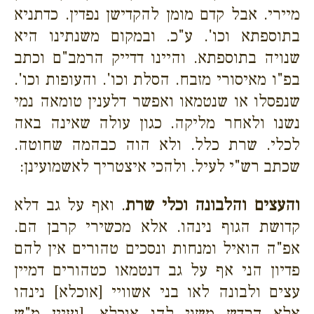
מיירי. אבל קדם מומן להקדישן נפדין. כדתניא
בתוספתא וכו'. ע"כ. ובמקום משנתינו היא
שנויה בתוספתא. והיינו דדייק הרמב"ם וכתב
בפ"ו מאיסורי מזבח. הסלת וכו'. והעופות וכו'.
שנפסלו או שנטמאו ואפשר דלענין טומאה נמי
נשנו ולאחר מליקה. כגון עולה שאינה באה
לכלי. שרת כלל. ולא הוה כבהמה שחוטה.
שכתב רש"י לעיל. ולהכי איצטריך לאשמועינן:
והעצים והלבונה וכלי שרת
. ואף על גב דלא
קדושת הגוף נינהו. אלא מכשירי קרבן הם.
אפ"ה הואיל ומנחות ונסכים טהורים אין להם
פדיון הני אף על גב דנטמאו כטהורים דמיין
עצים ולבונה לאו בני אשוויי [אוכלא] נינהו
אלא הקדש משוי להו אוכלא. [ועיין מ"ש