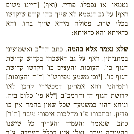
נטמאו. או נפסלו. פודין. (ואף) [היינו משום
דאף] על גב דנטמא לא שייך בהו קודם שיקדשו
בכלי שרת. פסולה מיהא שייך בהו. והא
כדאיתא והא כדאיתא:
שלא נאמר אלא בהמה
. כתב הר"ב ואשמועינן
במתניתין. דאף על גב דאשכחן בקדוש קדושת
הגוף כו'. העופות והעצים כו' דקדשו קדושת
הגוף כו'. [*וכן משמע מפירש"י] [ד"ה והעופות]
ותמיהני דהא אמרינן דמכשירי קרבן לאו
קדושת הגוף הן והרמב"ם [*לא פי' כלום בזה.
וניחא דהוי כמשמעה שכל שאין בהמה אין בו
פדיון. ובחבורו פ"ו מהלכות איסורי מזבח [ה"ד]
כתב. שנאמר והעמיד והעריך כל שישנו
בהעמדה נערך. ואלו אינן בכלל העמדה. ע"כ