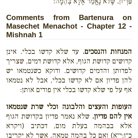
פִּדְיוֹן, שֶׁלֹּא נֶאֱמַר אֶלָּא בְּהֵמָה:
Comments from Bartenura on
Masechet Menachot - Chapter 12 -
Mishnah 1
המנחות והנסכים.
עד שלא קדשו בכלי. אינן
קדושים קדושת הגוף, אלא קדושת דמים, שצריך
לפדותן והדמים קדושים. ודוקא כשנטמאו יש
להן פדיון אם לא קדשו בכלי, אבל לא נטמאו
אף על פי שלא קדשו בכלי אין פודים אותן:
העופות והעצים והלבונה וכלי שרת שנטמאו
אין להם פדיון.
שלא נאמר פדיון בקדושת הגוף
אלא בבהמה בעלת מום, דכתיב (ויקרא
כ״ז:י״א) ואם כל בהמה טמאה, אשר לא יקריבו