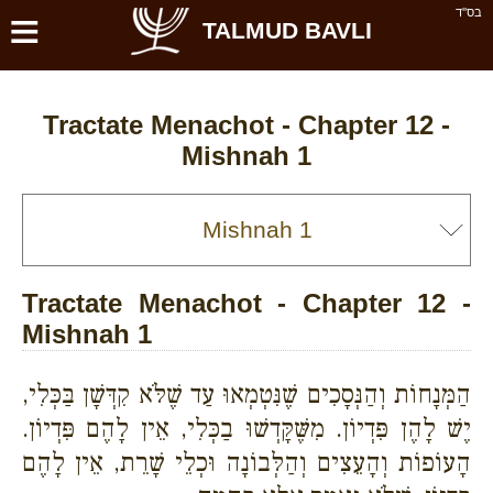
≡
בס''ד
TALMUD BAVLI
Tractate Menachot - Chapter 12 -
Mishnah 1
Tractate Menachot - Chapter 12 -
Mishnah 1
הַמְּנָחוֹת וְהַנְּסָכִים שֶׁנִּטְמְאוּ עַד שֶׁלֹּא קִדְּשָׁן בַּכְּלִי,
יֶשׁ לָהֶן פִּדְיוֹן. מִשֶּׁקָּדְשׁוּ בַכְּלִי, אֵין לָהֶם פִּדְיוֹן.
הָעוֹפוֹת וְהָעֵצִים וְהַלְּבוֹנָה וּכְלֵי שָׁרֵת, אֵין לָהֶם