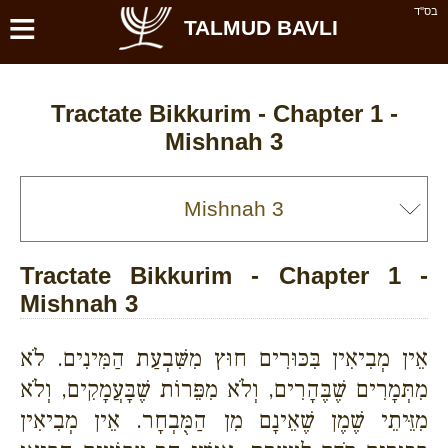
≡
בס''ד
TALMUD BAVLI
Tractate Bikkurim - Chapter 1 -
Mishnah 3
Tractate Bikkurim - Chapter 1 -
Mishnah 3
אֵין מְבִיאִין בִּכּוּרִים חוּץ מִשִּׁבְעַת הַמִּינִים. לֹא
מִתְּמָרִים שֶׁבֶּהָרִים, וְלֹא מִפֵּרוֹת שֶׁבָּעֲמָקִים, וְלֹא
מִזֵּיתֵי שֶׁמֶן שֶׁאֵינָם מִן הַמֻּבְחָר. אֵין מְבִיאִין