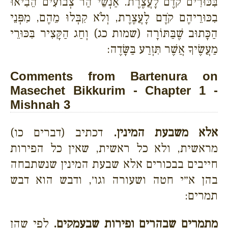
בִּכּוּרִים קֹדֶם לָעֲצֶרֶת. אַנְשֵׁי הַר צְבוֹעִים הֵבִיאוּ
בִכּוּרֵיהֶם קֹדֶם לָעֲצֶרֶת, וְלֹא קִבְּלוּ מֵהֶם, מִפְּנֵי
הַכָּתוּב שֶׁבַּתּוֹרָה (שמות כג) וְחַג הַקָּצִיר בִּכּוּרֵי
מַעֲשֶׂיךָ אֲשֶׁר תִּזְרַע בַּשָּׂדֶה:
Comments from Bartenura on
Masechet Bikkurim - Chapter 1 -
Mishnah 3
אלא משבעת המינין.
דכתיב (דברים כו)
מראשית, ולא כל ראשית, שאין כל הפירות
חייבים בבכורים אלא שבעת המינין שנשתבחה
בהן א״י חטה ושעורה וגו׳, ודבש הוא דבש
תמרים:
מתמרים שבהרים ופירות שבעמקים.
לפי שהן