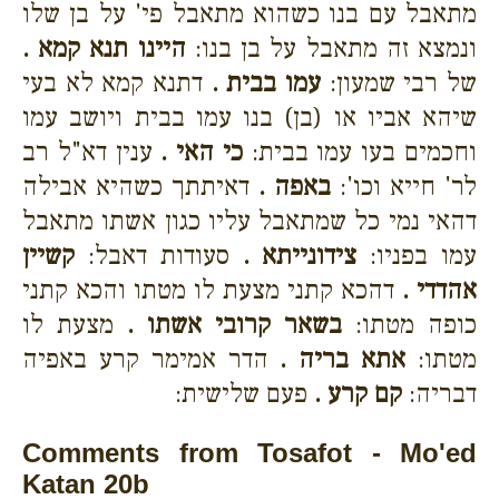
מתאבל עם בנו כשהוא מתאבל פי' על בן שלו
ונמצא זה מתאבל על בן בנו:
היינו תנא קמא .
של רבי שמעון:
עמו בבית .
דתנא קמא לא בעי
שיהא אביו או (בן) בנו עמו בבית ויושב עמו
וחכמים בעו עמו בבית:
כי האי .
ענין דא"ל רב
לר' חייא וכו':
באפה .
דאיתתך כשהיא אבילה
דהאי נמי כל שמתאבל עליו כגון אשתו מתאבל
עמו בפניו:
צידונייתא .
סעודות דאבל:
קשיין
אהדדי .
דהכא קתני מצעת לו מטתו והכא קתני
כופה מטתו:
בשאר קרובי אשתו .
מצעת לו
מטתו:
אתא בריה .
הדר אמימר קרע באפיה
דבריה:
קם קרע .
פעם שלישית:
Comments from Tosafot - Mo'ed
Katan 20b