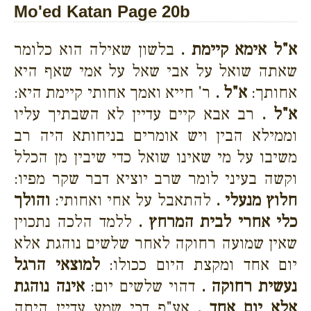
Mo'ed Katan Page 20b
א"ל אימא קיימת .
בלשון שאילה הוא כלומר
שאתה שואל על אבי שאל על אמי שאף היא
אחותך:
א"ל .
ר' חייא ואמך אחותי קיימת היא:
א"ל .
רב אבא קיים עדיין לא השבתיך עליו
וממילא הבין ויש אומרים בניחותא היה רב
משיבו על מי שאינו שואל כדי שיבין מן הכלל
וקשה בעיני לומר שרב יוציא דבר שקר מפיו:
חלוץ מנעלי .
להתאבל על אחי ואחותי:
והולך
כלי אחרי לבית המרחץ .
ללמד הלכה נתכוין
שאין שמועה רחוקה לאחר שלשים נוהגת אלא
יום אחד ומקצת היום ככולו:
למוצאי הרגל
נעשית רחוקה .
דהוי שלשים יום:
אינה נוהגת
אלא יום אחד .
אע"פ דכי שמע עדיין היתה