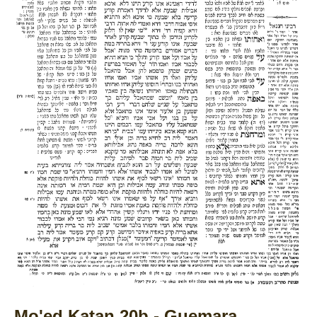
Mo'ed Katan 20b - Guemara