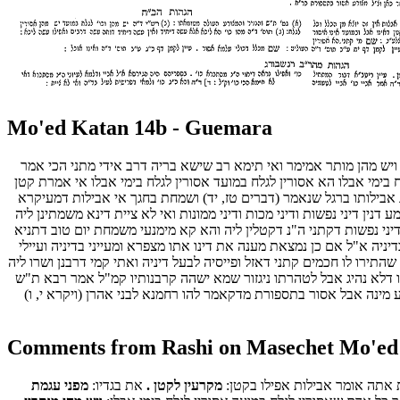
Mo'ed Katan 14b - Guemara
ויש מהן מותר אמימר ואי תימא רב שישא בריה דרב אידי מתני הכי אמר
בימי אבלו הא אסורין לגלח במועד אסורין לגלח בימי אבלו אי אמרת קטן
 אבילותו ברגל שנאמר (דברים טז, יד) ושמחת בחגך אי אבילות דמעיקרא
ין דיני נפשות ודיני מכות ודיני ממונות ואי לא ציית דינא משמתינן ליה
דיני נפשות דקתני ה"נ דקטלין ליה והא קא מימנעי משמחת יום טוב דתניא
דיניה א"ל אם כן נמצאת מענה את דינו אתו מצפרא ומעייני בדיניה ועיילי
תירו לו חכמים קתני דאזל ופייסיה לבעל דיניה ואתי קמי דרבנן ושרו ליה
 דלא נהיג אבל לטהרתו ניגזור שמא ישהה קרבנותיו קמ"ל אמר רבא ת"ש
מע מינה אבל אסור בתספורת מדקאמר להו רחמנא לבני אהרן (ויקרא י, ו)
Comments from Rashi on Masechet Mo'ed
את אתה אומר אבילות אפילו בקטן:
מקרעין לקטן .
את בגדיו:
מפני עגמת