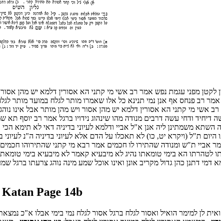
 לקטן מפני עגמת נפש אמר רב אשי מי קתני הא אסורין דלמא יש מהן אסור 
מר רב פנחס אף אנן נמי תנינא כל אלו שאמרו מותר לגלח במועד מותר לגלח 
ב אשי מי קתני הא אסורין דלמא יש מהן אסור ויש מהן מותר אבל אינו נוהג
יד ודחי עשה דרבים מנודה מהו שינהוג נידויו ברגל אמר רב יוסף תא שמע דנ
יה השתא משמתינן ליה אנן א"ל אביי ודלמא לעיוני בדיניה דאי לא תימא הכי 
יום ת"ל (ויקרא יט, כו) לא תאכלו על הדם אלא לעיוני בדיניה ה"נ לעיוני ב
אמר אביי ת"ש ומנודה שהתירו לו חכמים אמר רבא מי קתני שהתירוהו חכמים שה
ו לטהרתו הא בימי טומאתו נהיג לא מיבעיא קאמר לא מיבעיא בימי טומאתו
מא דמי דתנן כהן גדול מקריב אונן ואינו אוכל שמע מינה נוהג צרעתו ברגל ש
 Katan Page 14b
 ואית לן למימר הואיל ואסור לגלח ברגל אסור לגלח נמי בימי אבלו א"כ נמצ