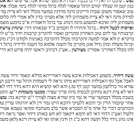
נפש .
שיבכו הרואין וירבו בכבוד המת ולא מפני שהוא אבל:
מי קתני הא אסור
כגון קטן זה שנולד קודם הרגל שאסור לגלח ברגל מותר לגלח בימי אבלו:
אתי
טוב שאסור משום שבות ודייקינן מינה מדדנין במועד מכלל דאי לא ציית נמי
למידק מינה דאי לא ציית משמתינן ליה אלא מעייני בדין ולא אמרי ליה כלום
משמתינן ליה ואיכא למשמע מינה דנוהג נמי ברגל ודאמרת א"כ מימנע משמ
ופייסיה לבעל דיניה .
ברגל והתירו לו חכמים ב"ד שבאותו דור:
שינהיג צרעתו
קרבנותיו עד ליום טוב האחרון ומקריבן ואסור להקריב קרבנות יחיד בי"ט לר
(ויקרא י) ולא אמר למשה והקרבתי מכלל דהקרבה באנינות ולמדנו דכ"ג מקרי
וברגל משלח וכהן גדול אונן מקריב כל השנה אלמא כל השנה לדידיה כרגל דמ
להו מכלל דאחריני אסורין:
מצורעין .
אע"ג דכתיב וראשו יהיה פרוע הא דריש
עשה דיחיד.
משמע דאבילות איכא עשה דאורייתא מדלא קאמר ודחי עשה דרבנ
לאבל אבל גוף האבילות דאורייתא מיהו נראה לי דשמחת הרגל נמי דרבנן ו
עזרא גזר כדלקמן (מועד קטן דף טז.) והא לאו קושיא היא דהא נידוי דחי לא
דאי לא צית דינא נחתינן לנכסיה מיהו פריך שפיר:
ממנעי משמחת י"ט.
הקשה 
בשבת מכלל דבמועד שרי אי נמי כיון שהיא מצוה לצורך י"ט קרינא בה:
נמצא
אחר שיגמור הדין וכי תימא דלעיוני דהכא היינו גמר דין ולא יהרגוהו עדיין
הכותבים דברי כל אחד מ"מ הסברא אשר בלב משתכח ומהאי טעמא אמרינן (
דלעיל ואע"ג דדחי דאי לא תימא דקאמ' לא חש באותו דיחוי ואפי' נראה דיח
אינו נוהג נידוי כלל וקשה דהא כ"ג דן ודנין אותו ואי לא ציית דינא (לא) מש