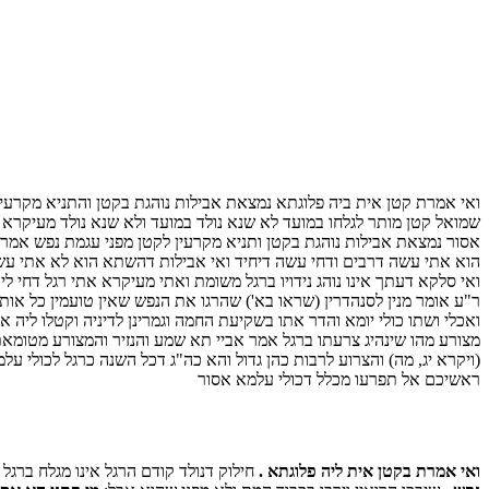
ואי אמרת קטן אית ביה פלוגתא נמצאת אבילות נוהגת בקטן והתניא מקרעין
שמואל קטן מותר לגלחו במועד לא שנא נולד במועד ולא שנא נולד מעיקרא א
אסור נמצאת אבילות נוהגת בקטן ותניא מקרעין לקטן מפני עגמת נפש אמר ר
הוא אתי עשה דרבים ודחי עשה דיחיד ואי אבילות דהשתא הוא לא אתי עשה דיח
ואי סלקא דעתך אינו נוהג נידויו ברגל משומת ואתי מעיקרא אתי רגל דחי ל
ר"ע אומר מנין לסנהדרין (שראו בא') שהרגו את הנפש שאין טועמין כל אותו ה
ואכלי ושתו כולי יומא והדר אתו בשקיעת החמה וגמרינן לדיניה וקטלו ליה 
מצורע מהו שינהיג צרעתו ברגל אמר אביי תא שמע והנזיר והמצורע מטומאת
(ויקרא יג, מה) והצרוע לרבות כהן גדול והא כה"ג דכל השנה כרגל לכולי על
ראשיכם אל תפרעו מכלל דכולי עלמא אסור
ואי אמרת בקטן אית ליה פלוגתא .
חילוק דנולד קודם הרגל אינו מגלח ברגל