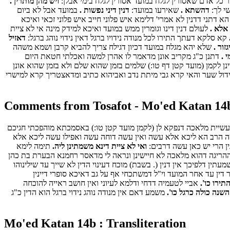
כל אדם שאסורין לגלח במועד אסורין לגלח בימי אבלן:
ויש מהן מותרין .
שי לך:
דהשתא .
שאירעו במועד:
דנין דיני נפשות .
במועד אבל לא ביום
א דתני דדנין לא אמרי' דלימא איש פלוני חייב איש פלוני זכאי ואיכא
אלא .
לעולם דנין דינו וגומרין ממש במועד ואיכא למידק מינה אי לא ציית
קא סלקא דעתך התירו לכל מנודה נידויו ברגל דאין נידוי נוהג ברגל:
דאזיל
גזור .
שלא יהא מגלח במועד דכיון דגילח צריך להביא קרבן ושמא משהה
 .
דתנן כ"ג מקריב אונן מדאמר לו אהרן למשה ואכלתי חטאת היום
ן לקמן (מועד קטן דף טו:) שלמים בזמן שהוא שלם ולא בזמן שהוא אונן
דול שער והאי קרא גבי מיתת נדב ואביהוא כתיב ומדאצטריך קרא למישרי
Comments from Tosafot - Mo'ed Katan 14
 עשיית מלאכה דנפקא לן (לקמן מועד קטן טו:) באסמכתא מוהפכתי חגיכם
 הרב הא ליכא אלא עשה ואין עשה דוחה עשה ואפילו עשה ליכא אלא
ין הרי יש כאן עשה דרבים:
ואי לא ציית דינא משמתינן ליה.
תימה לימא
הריגה דהוא מלאכה לא חיישינן ונראה לי מדאסר רחמנא הבערת בת כהן
עתין דלפיכך אין דנין (. בשבת) מוכח דעינוי הדין לא שייך עד שילינוהו
ר דין עד אחר המועד וי"ל דמשתכחי אף על גב דאיכא סופרי דיינין
ירו כו'.
אביי לטעמיה דדחי ודלמא לעיוני ואין חושב ראייה להוכחה
שנה כולה כרגל כו'.
משמע דאם אין מנודה נוהג נידוי ברגל הוא הדין כ"ג
Mo'ed Katan 14b : Transliteration