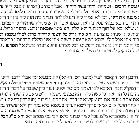
ין .
דמשמע האסורין לגלח במועד אסורין לגלח באבל:
יש מהן אסורין .
בשאר 
 עשה דרבים .
ושמחת:
ודחי עשה דיחיד .
אבל דכתיב (ירמיהו ו) אבל יחיד ע
 משמתינן ליה במועד:
אתי רגל ודחי ליה .
שאינו נוהג נדוי ברגל:
דלמא לעיוני .
ה
:
מענה את דינו .
דכי לא אמרו ליה דינו לאלתר דעייני ביה הוה ליה עינוי הדין:
חת י"ט הכא במאי עסקינן דאתו מצפרא כו':
ת"ש מנודה שהתירו לו חכמים .
 .
שלא יבא אל תוך המחנה ולא יגלח:
הא בימי טומאתו נוהג .
צרעתו ברגל:
ני
בות כ"ג. שנוהג בו צרעת:
הא כהן גדול כל השנה לדידיה כרגל לכולי עלמא דמי
ב אונן אבל כולי עלמא בשאר ימות השנה אונן אינו משלח קרבנותיו כדאמרינ
י וקתני דנוהג בו צרעת תיפשוט דכל מצורע נוהג צרעתו ברגל:
אל תפרעו .
גי
 ליה לקמן להאי פרוע למילתא אחריתי:
b
ן והאי דקאמר לעיל (מועד קטן דף יא:) לא מבעיא ימי אבלו דרבנן היינו
שמחת היינו בשלמי שמחה כדאיתא בחגיגה (ח.):
מהו שינהוג נידויו ברגל.
והקשה
ו דמקלל חברו דאיכא לאו ושמא מסוטה ילפינן ועוד כיון שעבר על דברי הדיינ
בתוס' הר"א היכי קשה ליה דהא ממנעי משמחת י"ט מאכילה ושתיה וגוף ה
ת אתה מענה את דינו.
קשיא לן דבפ' אחד דיני ממונות (סנהדרין דף לה.) בשמ
 עד אחר הרגל א"כ אמאי פריך לימא לעיוני בעלמא בלא גמר דין ולא יעשוהו גמ
שם) דאין דנין בערב שבת דליבא דאינשי אינשי:
אמר אביי ת"ש מנודה שהת
וי ה"נ מסתברא מ"מ נוכל לומר לעיוני בלאו הכי נמי מסתברא:
והא כ"ג דכל ה
מתינן ליה ולמאי דפרישית לעיל דנוכל לומר למיחת לנכסיה ניחא: