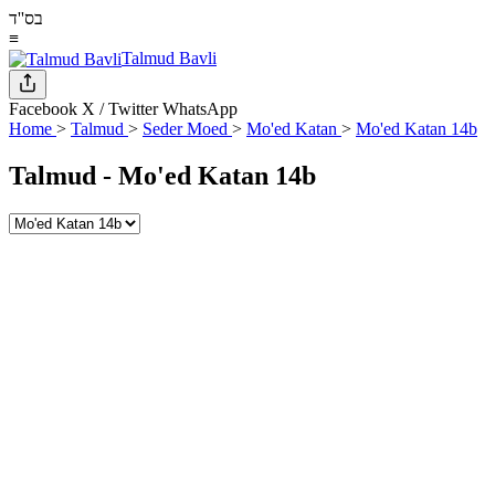
בס''ד
≡
Talmud Bavli
Facebook
X / Twitter
WhatsApp
Home
>
Talmud
>
Seder Moed
>
Mo'ed Katan
>
Mo'ed Katan 14b
Talmud -
Mo'ed Katan 14b