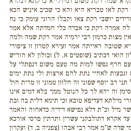
נקרא שמה רקת משום דמידלייא כרקתא דנהרא
 רקת לאו טבריא היא והא כי שכיב איניש הכא
דים יושבי רקת צאו וקבלו הרוגי עומק כי נח
א לה אמרה רקת כי אבדה כלי חמדתה אלא אמר
אין מצות כרמון רבי ירמיה אמר רקת שמה ולמה
שטובה ראייתה אמר זעירא קטרון זו ציפורי
 הואי דכתיב (שופטים א, ל) זבולון לא הוריש
ן עם חרף נפשו למות מה טעם משום דנפתלי על
 וגבעות לאחיי נתת להם ארצות ולי נתת ימים
תני רב יוסף שפוני זה חלזון טמוני זו טרית חול
 סימן זה יהא לך כל הנוטל ממך בלא דמים אינו
רי מילתא דעדיפא טובא וכי תימא דלית בה זבת
שר מיל וכ"ת דלא נפישא דידיה כדאחוה והאמר
עד אקרא דתולבקני עשרין ותרתין פרסי אורכא
י שדה ש"מ אמר רבי אבהו (צפניה ב, ד) ועקרון