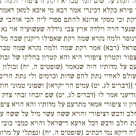
ה חמת על שום חמי טבריא רקת זו ציפורי ולמה 
י פירא כקלא דכינרי אמר רבא מי איכא למאן דאמר
ת וכי מסקי ארונא להתם ספדי ליה הכי אוהבי שרי
שנער הרה וילדה ארץ צבי גידלה שעשועיה אוי נ
 גינוסר ולמה נקרא שמה רקת שאפילו ריקנין שבה מל
אל (רבא) אמר רקת שמה ולמה נקרא שמה טבריא 
 וקטרון ציפורי היא והא קטרון בחלקו של זבולון
רעם על מדותיו הוה שנאמר (שופטים ה, יח) זבולו
עולם לאחיי נתת להם שדות וכרמים ולי נתת הרים
[(דברים לג, יט) עמים הר יקראו] ושפוני טמוני חול 
ודיעני אמר לו (דברים לג, יט) שם יזבחו זבחי צדק
ן זו ציפורי אמאי מתרעם על מדותיו והא הויא ציפו
חלב ודבש דציפורי והויא ששה עשר מיל על ששה ע
זבת חלב ודבש דכל ארעא דישראל והויא כמבי כובי 
 דיקא נמי דכתיב (שופטים ה, יח) ונפתלי על מרומ