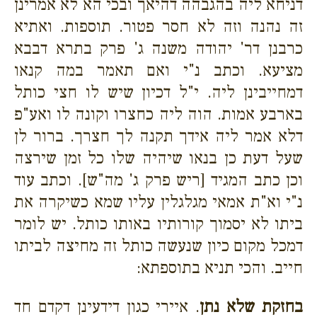
דניחא ליה בהגבהה דהיאך ובכי הא לא אמרינן
זה נהנה וזה לא חסר פטור. תוספות. ואתיא
כרבנן דר' יהודה משנה ג' פרק בתרא דבבא
מציעא. וכתב נ"י ואם תאמר במה קנאו
דמחייבינן ליה. י"ל דכיון שיש לו חצי כותל
בארבע אמות. הוה ליה כחצרו וקונה לו ואע"פ
דלא אמר ליה אידך תקנה לך חצרך. ברור לן
שעל דעת כן בנאו שיהיה שלו כל זמן שירצה
וכן כתב המגיד [ריש פרק ג' מה"ש]. וכתב עוד
נ"י וא"ת אמאי מגלגלין עליו שמא כשיקרה את
ביתו לא יסמוך קורותיו באותו כותל. יש לומר
דמכל מקום כיון שנעשה כותל זה מחיצה לביתו
חייב.
והכי תניא בתוספתא:
בחזקת שלא נתן
. איירי כגון דידעינן דקדם חד