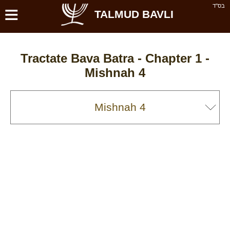
≡
בס''ד
TALMUD BAVLI
Tractate Bava Batra - Chapter 1 -
Mishnah 4