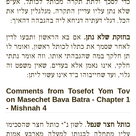
כדי לסכך ולתת תקרה מכותל לכותל, אע״פ
שלא נתן עליו עדיין התקרה, מגלגלין עליו את
הכל. דגלי דעתיה דניחא ליה בהגבהה דהאיך:
בחזקת שלא נתן.
אם בא הראשון ותבעו לדין
לאחר שסמך את כתלו לכותל ראשון, ואומר לו
תן חלקך במה שהגבהתי אותו, וזה אומר נתתי
חלקי, אינו נאמן אלא בעדים. שאין משפט זה
גלוי, ועד שחייבוהו ב״ד אינו עשוי ליתן:
Comments from Tosefot Yom Tov
on Masechet Bava Batra - Chapter 1
- Mishnah 4
כותל חצר שנפל
. לשון נ"י כותל חצר שהסכימו
עליו מתחלה לבנותו למעלה מארבע אמות