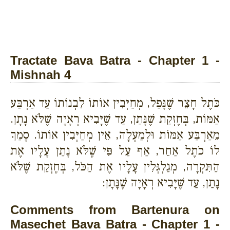
Tractate Bava Batra - Chapter 1 -
Mishnah 4
כֹּתֶל חָצֵר שֶׁנָּפַל, מְחַיְּבִין אוֹתוֹ לִבְנוֹתוֹ עַד אַרְבַּע
אַמּוֹת, בְּחֶזְקַת שֶׁנָּתַן, עַד שֶׁיָּבִיא רְאָיָה שֶׁלֹּא נָתָן.
מֵאַרְבַּע אַמּוֹת וּלְמַעְלָה, אֵין מְחַיְּבִין אוֹתוֹ. סָמַךְ
לוֹ כֹתֶל אַחֵר, אַף עַל פִּי שֶׁלֹּא נָתַן עָלָיו אֶת
הַתִּקְרָה, מְגַלְגְּלִין עָלָיו אֶת הַכֹּל, בְּחֶזְקַת שֶׁלֹּא
נָתַן, עַד שֶׁיָּבִיא רְאָיָה שֶׁנָּתָן:
Comments from Bartenura on
Masechet Bava Batra - Chapter 1 -