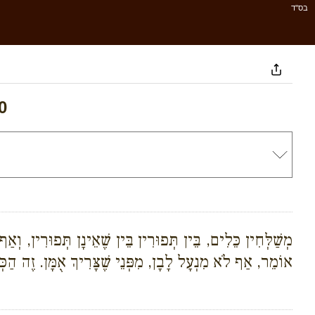
בס''ד
0
מְשַׁלְּחִין כֵּלִים, בֵּין תְּפוּרִין בֵּין שֶׁאֵינָן תְּפוּרִין, וְא
אוֹמֵר, אַף לֹא מִנְעָל לָבָן, מִפְּנֵי שֶׁצָּרִיךְ אֻמָּן. זֶה הַכְּל