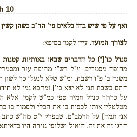
h 10
ואף על פי שיש בהן כלאים פי' הר"ב כשהן קשין ו
לצורך המועד
. עיין לקמן בסיפא:
סנדל כו'[*) כל הדברים שבאו באותיות קטנות 
מחופה מסמרים. וז"ל רש"י מחופה עור ומסמרים
משנה ב' פ"ו דשבת. ומ"ש שלא לנעלו כך לשון ר
התם בשבת תני לא יצא כו'] ומהכא נמי לא תידו
על כרחך סנדל חמיר טפי כמ"ש לקמן. אלא היי
מטלטלין אותו לכסות בו את הכלי ולסמוך בו כרע
אני תמה] על הרמב"ם. שבפרק י"ט מה"ש כתב לא 
הרגו זה את זה. הואיל ושלופי גזירה היו כדאיתא