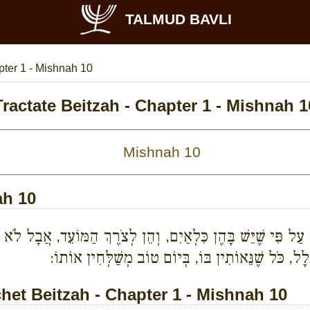
TALMUD BAVLI
ter 1 - Mishnah 10
Tractate Beitzah - Chapter 1 - Mishnah 1
ah 10
ַף עַל פִּי שֶׁיֵּשׁ בָּהֶן כִּלְאַיִם, וְהֵן לְצֹרֶךְ הַמּוֹעֵד, אֲבָל לֹ
ָל, כֹּל שֶׁנֵּאוֹתִין בּוֹ, בְּיוֹם טוֹב מְשַׁלְּחִין אוֹתוֹ:
t Beitzah - Chapter 1 - Mishnah 10