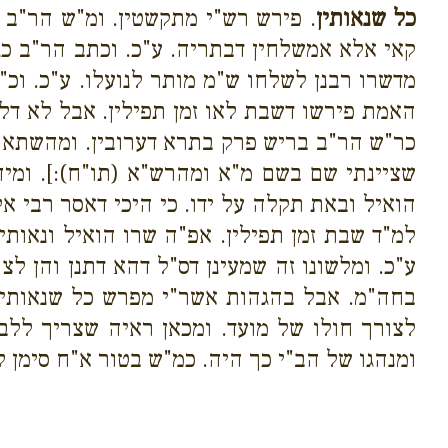
כל שנאותין
. פירש רש"י מתקשטין. ומ"ש הר"ב דה
קאי אלא אמשלחין דבתריה. ע"כ. וכתב הר"ב כגו
מדשרו רבנן לשלחו ש"מ מותר לנועלו. ע"כ. וכ"כ
האמת פירשו דשבת לאו זמן תפילין. אבל לא דל
כר"ש הר"ב בריש פרק בתרא דערובין. ומהשתא 
שציינתי שם בשם מ"א ומהרש"א (תו"ח):]. ומיה
הואיל ובאת תקלה על ידו. כי היכי דאסר רבי אל
למ"ד שבת זמן תפילין. אפ"ה שרו הואיל ונאותין 
ע"כ. ומלשונו זה שמעינן דס"ל דהא דתנן והן לצ
בחה"מ. אבל בהגהות אשר"י מפרש כל שנאותין מ
לצורך חולו של מועד. ומכאן ראיה שצריך ללבו
ומנהגו של הב"י כך היה. כמ"ש בטור א"ח סימן ל