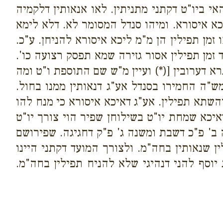
אי ביו"ט דקתני מתניתין. לאו אנאותין דלקמיה
כא איסורא. ומיהו סנדל המסומר לא. דלא לימא
זמן תפילין הן מ"מ ליכא איסורא להניחן. ע"כ.
זמן תפילין אסור גזירה שמא תפסק רצועה כו'.
ערובין [(*) ועיין מ"ש שם התוספת ו"ט ומה
ש"ה החמירו בסנדל אע"ג דנאותין ממנו בחול.
והשתא תפילין. אע"ג דאיכא איסורא כי מנח להו
 דאיכא שמחת יו"ט בשילוחן שפיר הוי צורך יו"ט
ה ב' פ"כ דשבת ומשנה ג' פ"ק דחגיגה. שפירושם
 שנאותין בחה"מ. ולצורך המועד דקתני היינו
יוסף להני דנהיגי שלא להניח תפילין בחה"מ.