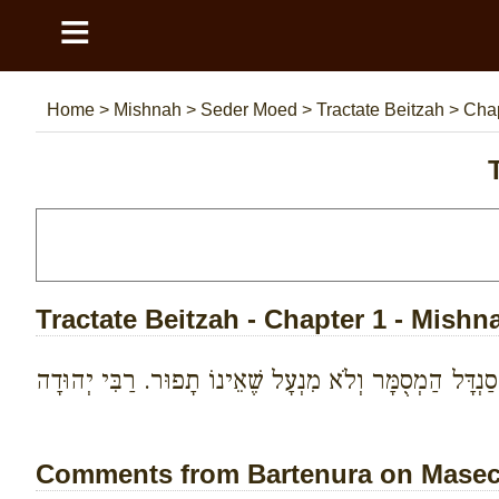
≡
Home
>
Mishnah
>
Seder Moed
>
Tractate Beitzah
>
Chap
Tractate Beitzah - Chapter 1 - Mishn
א סַנְדָּל הַמְסֻמָּר וְלֹא מִנְעָל שֶׁאֵינוֹ תָפוּר. רַבִּי יְהוּדָה
Comments from Bartenura on Maseche