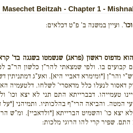
Masechet Beitzah - Chapter 1 - Mishna
כו'
. ועיין במשנה ב' פ"ט דכלאים:
הוא מדפוס ראשון (פראג) שנשמטו בשגגה בד' קרא
 קבועים בו. ולפי שמצאתי להר"ן כלשון הר"ב לכך 
ש"י והר"ן [*ומימרא
דאביי היא]. ואע"ג דמתניתין דש
ק דאסור לנעלו כלל מדאסרי' לשלחו. דלטעמיה הא 
נו טעמייהו. דבברייתא התם תני לא יצא וכו' ו
י המטה. והביאה הרי"ף בהלכותיו. ותמיהני [*על ד
יצא כו' והשמיט הברייתא [*ולדאביי]. ומ"ש הר"ב
 התם. שפיר קרי להו הרוגי מלכות: