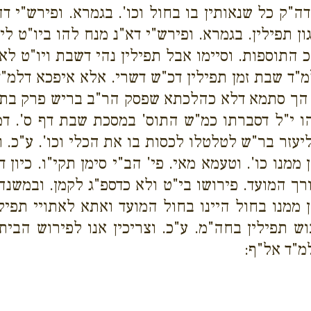
"ק כל שנאותין בו בחול וכו'. בגמרא. ופירש"י דה
ן תפילין. בגמרא. ופירש"י דא"נ מנח להו ביו"ט לי
 התוספות. וסיימו אבל תפילין נהי דשבת ויו"ט לאו 
מ"ד שבת זמן תפילין דכ"ש דשרי.
אלא איפכא דלמ"ד 
הך סתמא דלא כהלכתא שפסק הר"ב בריש פרק בתרא ד
ו י"ל דסברתו כמ"ש התוס' במסכת שבת דף ס'. דמ
יעזר בר"ש לטלטלו לכסות בו את הכלי וכו'. ע"כ. 
ממנו כו'. וטעמא מאי. פי' הב"י סימן תקי"ו. כיון
ורך המועד. פירושו בי"ט ולא כדספ"ג לקמן. ובמשנ
מנו בחול היינו בחול המועד ואתא לאתויי תפילין
ש תפילין בחה"מ. ע"כ. וצריכין אנו לפירוש הבית 
מ"ד אל"ף: