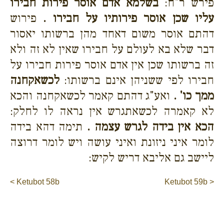
פירש ר"ח:
בשלמא אדם אוסר פירות חבירו
עליו שכן אוסר פירותיו על חבירו .
פירוש
דהתם אוסר משום דאחד מהן ברשותו יאסור
דבר שלא בא לעולם על חבירו שאין לא זה ולא
זה ברשותו שכן אין אדם אוסר פירות חבירו על
חבירו לפי ששניהן אינם ברשותו:
לכשאקחנה
ממך כו' .
ואע"ג דהתם קאמר לכשאקחנה והכא
לא קאמרה לכשאתגרש אין נראה לו לחלק:
הכא אין בידה לגרש עצמה .
תימה דהא בידה
לומר איני ניזונת ואיני עושה ויש לומר דרוצה
ליישב גם אליבא דריש לקיש:
< Ketubot 58b
Ketubot 59b >