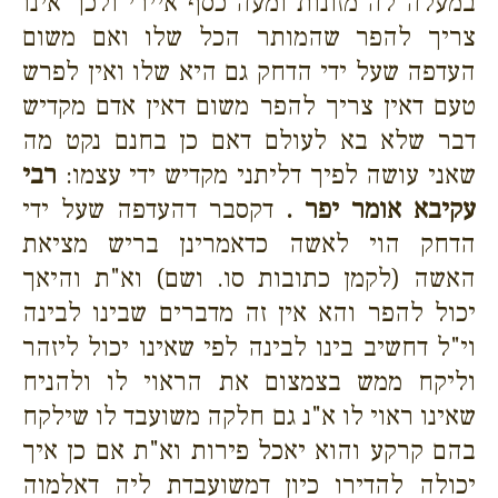
במעלה לה מזונות ומעה כסף איירי ולכך אינו
צריך להפר שהמותר הכל שלו ואם משום
העדפה שעל ידי הדחק גם היא שלו ואין לפרש
טעם דאין צריך להפר משום דאין אדם מקדיש
דבר שלא בא לעולם דאם כן בחנם נקט מה
שאני עושה לפיך דליתני מקדיש ידי עצמו:
רבי
עקיבא אומר יפר .
דקסבר דהעדפה שעל ידי
הדחק הוי לאשה כדאמרינן בריש מציאת
האשה (לקמן כתובות סו. ושם) וא"ת והיאך
יכול להפר והא אין זה מדברים שבינו לבינה
וי"ל דחשיב בינו לבינה לפי שאינו יכול ליזהר
וליקח ממש בצמצום את הראוי לו ולהניח
שאינו ראוי לו א"נ גם חלקה משועבד לו שילקח
בהם קרקע והוא יאכל פירות וא"ת אם כן איך
יכולה להדירו כיון דמשועבדת ליה דאלמוה