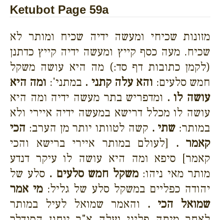
Ketubot Page 59a
מזונות שכיחי ומעשה ידיה שכיח ומותר לא
שכיח. מעה כסף קייץ ומעשה ידיה קייץ כדתנן
(לקמן כתובות דף סד:) מה היא עושה משקל
חמש סלעים:
והא עלה קתני .
במתני':
ומה היא
עושה לו .
ומדפריש בתר מעשה ידיה ומה היא
עושה לו מכלל דרישא במעשה ידיה איירי ולא
במותר:
שתי .
קשה לטוותו יותר מן הערב:
הכי
קאמר .
[לעולם במותר איירי ברישא והכי
קאמר] סיפא ומה היא עושה לו עיקר דנדע
מותר מאי ניהו:
משקל חמש סלעים .
סלע של
יהודה כפליים במשקל סלע של גליל:
מי אמר
שמואל הכי .
והאמר שמואל לעיל במותר
לאחר מיתה פליגי ועלה א"ר יוחנן הסנדלר