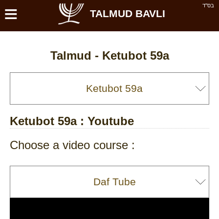
≡
בס''ד
TALMUD BAVLI
Talmud -
Ketubot 59a
Ketubot 59a
: Youtube
Choose a video course :