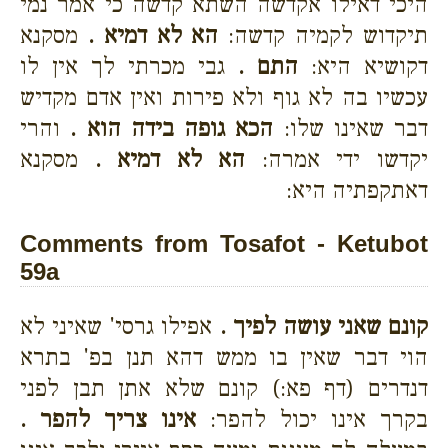
היכי דאילו אקדשה השתא קדשה כי אמר נמי
תיקדוש לקמיה קדשה:
הא לא דמיא .
מסקנא
דקושיא היא:
התם .
גבי מכרתי לך אין לו
עכשיו בה לא גוף ולא פירות ואין אדם מקדיש
דבר שאינו שלו:
הכא גופה בידה הוא .
והרי
יקדשו ידי אמרה:
הא לא דמיא .
מסקנא
דאתקפתיה היא:
Comments from Tosafot - Ketubot
59a
קונם שאני עושה לפיך .
אפילו גרסי' שאיני לא
הוי דבר שאין בו ממש דהא תנן בפ' בתרא
דנדרים (דף פא:) קונם שלא אתן תבן לפני
בקרך אינו יכול להפר:
אינו צריך להפר .