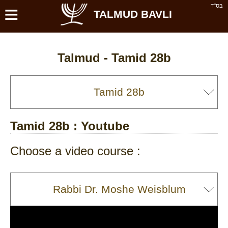
≡
בס''ד
TALMUD BAVLI
Talmud -
Tamid 28b
Tamid 28b
: Youtube
Choose a video course :