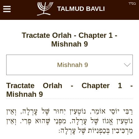
≡
בס''ד
TALMUD BAVLI
Tractate Orlah - Chapter 1 -
Mishnah 9
Tractate Orlah - Chapter 1 -
Mishnah 9
רַבִּי יוֹסֵי אוֹמֵר, נוֹטְעִין יִחוּר שֶׁל עָרְלָה, וְאֵין
נוֹטְעִין אֱגוֹז שֶׁל עָרְלָה, מִפְּנֵי שֶׁהוּא פְּרִי. וְאֵין
מַרְכִּיבִין בְּכַפְנִיּוֹת שֶׁל עָרְלָה: