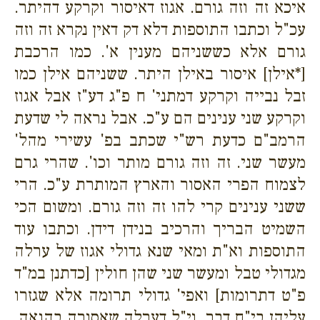
איכא זה וזה גורם. אגוז דאיסור וקרקע דהיתר.
עכ"ל וכתבו התוספות דלא דק דאין נקרא זה וזה
גורם אלא כששניהם מענין א'. כמו הרכבת
[*אילן] איסור באילן היתר. ששניהם אילן כמו
זבל נבייה וקרקע דמתני' ח פ"ג דע"ז אבל אגוז
וקרקע שני ענינים הם ע"כ. אבל נראה לי שדעת
הרמב"ם כדעת רש"י שכתב בפ' עשירי מהל'
מעשר שני. זה וזה גורם מותר וכו'. שהרי גרם
לצמוח הפרי האסור והארץ המותרת ע"כ. הרי
ששני ענינים קרי להו זה וזה גורם. ומשום הכי
השמיט הבריך והרכיב בנידן דידן. וכתבו עוד
התוספות וא"ת ומאי שנא גדולי אגוז של ערלה
מגדולי טבל ומעשר שני שהן חולין [כדתנן במ"ד
פ"ט דתרומות] ואפי' גדולי תרומה אלא שגזרו
עליהן בי"ח דבר. וי"ל דערלה שאסורה בהנאה.