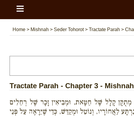
≡
Home
>
Mishnah
>
Seder Tohorot
>
Tractate Parah
>
Chap
Tractate Parah - Chapter 3 - Mishnah
ה מְתֻקָּן קָלָל שֶׁל חַטָּאת, וּמְבִיאִין זָכָר שֶׁל רְחֵלִים
ְתָּע לַאֲחוֹרָיו, וְנוֹטֵל וּמְקַדֵּשׁ, כְּדֵי שֶׁיֵּרָאֶה עַל פְּנֵי