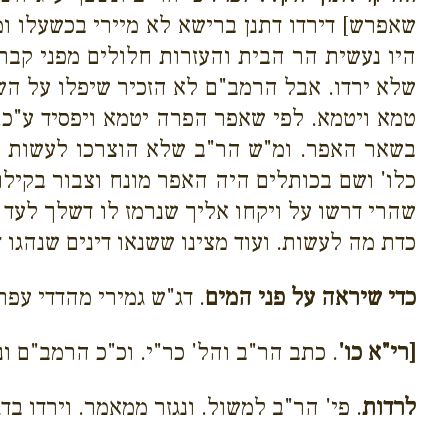
שאפרש] דירדו דתנן ברישא לא מיירי בכשעלו ומ
היו נעשית הר הבית והעזרות חלולים מפני קבר 
שלא ירדו. אבל הרמב"ם לא הזכיר שיפלו על השוו
טמא ויטמא. לפי שאפר הפרה יטמא ויפסיד ע"כ.
בשאר האפר. ומ"ש הר"ב שלא הוצרכו לעשות כ
כלו' ושם בכותלים היה האפר מונח וצבור בקילול
שהרי דרשו על ויקחו אליך שנרמז לו דשלך לעד ע
כדת מה לעשות. ועוד מצינו ששנאו דינים שנהגו 
כדי שיראה על פני המים
. דג"ש גמירי מהדדי עפר
[רי"א כו'
. כתב הר"ב והל' כר"י. וכ"כ הרמב"ם ונ
לרדות
. פי' הר"ב למשול. ונגזר ממאמר. וירדו בד