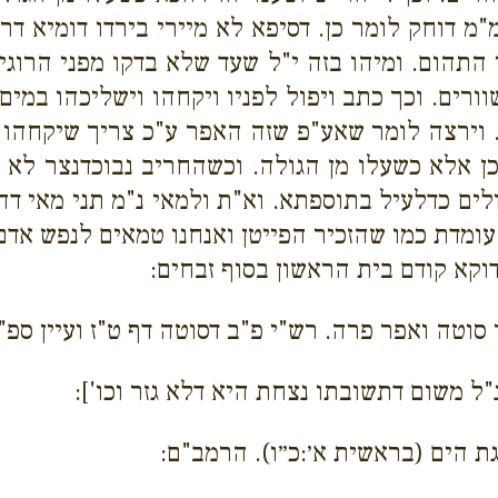
"מ דוחק לומר כן. דסיפא לא מיירי בירדו דומיא דר
התהום. ומיהו בזה י"ל שעד שלא בדקו מפני הרוגי 
רים. וכך כתב ויפול לפניו ויקחהו וישליכהו במים.
 וירצה לומר שאע"פ שזה האפר ע"כ צריך שיקחהו בי
ן אלא כשעלו מן הגולה. וכשהחריב נבוכדנצר לא
ים כדלעיל בתוספתא. וא"ת ולמאי נ"מ תני מאי דהו
ומדת כמו שהזכיר הפייטן ואנחנו טמאים לנפש אדם 
דוקא קודם בית הראשון בסוף זבחים:
 סוטה ואפר פרה. רש"י פ"ב דסוטה דף ט"ז ועיין ספ"ד
"ל משום דתשובתו נצחת היא דלא גזר וכו']:
גת הים (בראשית א׳:כ״ו). הרמב"ם: