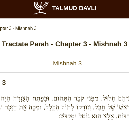
TALMUD BAVLI
ter 3 - Mishnah 3
Tractate Parah - Chapter 3 - Mishnah 3
 3
חְתֵּיהֶם חָלוּל, מִפְּנֵי קֶבֶר הַתְּהוֹם. וּבְפֶתַח הָעֲזָרָה הָיָ
ֹאשׁוֹ שֶׁל חֶבֶל, וְזוֹרְקוֹ לְתוֹךְ הַקָּלָל, וּמַכֶּה אֶת הַזָּכָר וְנִר
רְדּוֹת, אֶלָּא הוּא נוֹטֵל וּמְקַדֵּשׁ: