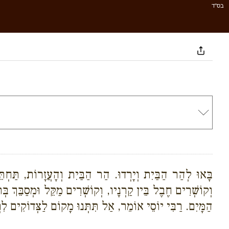
בס''ד
בָּאוּ לְהַר הַבַּיִת וְיָרְדוּ. הַר הַבַּיִת וְהָעֲזָרוֹת, תַּ
וְקוֹשְׁרִים חֶבֶל בֵּין קַרְנָיו, וְקוֹשְׁרִים מַקֵּל וּמְסַבֵּךְ בְּר
הַמָּיִם. רַבִּי יוֹסֵי אוֹמֵר, אַל תִּתְּנוּ מָקוֹם לַצְּדוֹקִים לִ