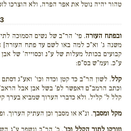
טהור יהיה נוטל את אפר הפרה, ולא הוצרכו לזכ
 3
ובפתח העזרה
. פי' הר"ב של נשים הסמוכה לתי
משנה ג' וא"כ למה באו לשם עד פתח העזרה] ז
קבועים בכותל מעלות של ע"נ וכסוייה' של אב
ע"כ. ועמ"ש בס"פ:
קלל
. לשון הר"ב כד קטן וכדה וכו' ואע"ג דסתם
וכתב הרמב"ם דאפשר לפ' בשל אבן אבל הראב"ד 
קלל ל' קליל. ולא כדברי הערוך שמביא בערך קל
מקל ומסבך
. ונ"א או מסבך וכן העתיק הערוך. ופ
וזורקו לתוך הקלל וכו'
. כ' הר"ב ונשפך ע"ג השו