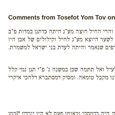
Comments from Tosefot Yom Tov on 
והרי החיל חוצה מע"נ היתה כדתנן במדות פ"ב
שער היוצא מע"נ לחיל וקילולים של אבן היו
רפים שנאמר והיתה לעדת בני ישראל למשמרת.
עיל ואל תתמה שכן במשנה ג' פ"י תנן נמי קלל
נו מקבל טומאה. ומסיק דמסתברא דלהכי איקרי
 היה כדמסקי ובאותו פעם לא היו יורדין *[כמו