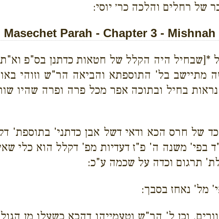
ר של רחלים והלכה כר׳ יוסי:
Masechet Parah - Chapter 3 - Mishnah
ל *[שבחיל היה הקלל של חטאות כדתנן בס"פ וא"ת 
ה מתיישב בל' התוספתא והביאה הר"ש וזוהי באו ל
ן נראות בחיל ובתוכה אפר מכל פרה ופרה שהיו שו
 כד של חרס הכא ודאי דשל אבן כדתני' בתוספת' דל
בפי' משנה ה' פ"ז דעדיות מפ' דקלל הוא כלי שאי
ת' תרגום וכדה על שכמה ע"כ:
י' מל' נאחז בסבך:
ורים. וכן ל' הר"ש וטעמייהו דהכא כשעלו מן הגולה