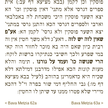
פוסקין וכן לקמן (בבא מציעא דף עב:) אית
ספרים דגרסי אלא מתני' דאין פוסקין וכו' הא
יצא השער פוסקין היכי משכחת לה באכלבאי
וארבי ולספרים דגרסי הכא והתנן גרסי במתני'
יצא השער פוסקין ולא גרסי' לקמן הא:
אע"פ
שאין לזה יש לזה .
דאע"ג דלא משך חטין אין זה
רבית כיון שאם היה בא מוכר לחזור הוה קאי
במי שפרע ולכך חשיבי כנתיקרו ברשות לוקח:
הרי שנושה כו' ועמד על גורנו .
תימה והלא
מעות קונות הכא אפילו מדרבנן דמילתא דלא
שכיח היא כדאמרינן בהזהב (לעיל בבא מציעא
דף מו:) גבי החליף דמי שור בפרה וי"ל דהכא
מיירי שלא פטרו ממנו עד שיתן לו החטין:
< Bava Metzia 62a
Bava Metzia 63a >