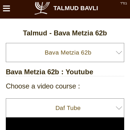
≡
בס''ד
TALMUD BAVLI
Talmud -
Bava Metzia 62b
Bava Metzia 62b
: Youtube
Choose a video course :