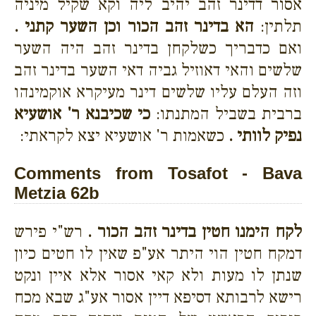
אסור דדינר זהב יהיב ליה וקא שקיל מיניה
תלתין:
הא בדינר זהב הכור וכן השער קתני .
ואם כדבריך כשלקחן בדינר זהב היה השער
שלשים והאי דאוזיל גביה דאי השער בדינר זהב
וזה העלם עליו שלשים דינר מעיקרא אוקמינהו
ברבית בשביל המתנתו:
כי שכיבנא ר' אושעיא
נפיק לוותי .
כשאמות ר' אושעיא יצא לקראתי:
Comments from Tosafot - Bava
Metzia 62b
לקח הימנו חטין בדינר זהב הכור .
רש"י פירש
דמקח חטין הוי היתר אע"פ שאין לו חטים כיון
שנתן לו מעות ולא קאי אסור אלא איין ונקט
רישא לרבותא דסיפא דיין אסור אע"ג שבא מכח