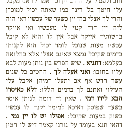
חוב ולפסוק על החוב יין וכך אמר לו אני מקבל
עלי חיטך בל' דינר כמו שאתה יכול למוכרן
והרי לך אצלי בהן יין כשער של עכשיו דאי הוה
ליה יין הוה קנוי לו מעכשיו ואי אייקר
ברשותיה אייקר אבל אין לו והוא לא קיבל
עכשיו מעות שנוכל לומר יכול הוא לקנותו
בדמים שקיבל נמצא שאינם אצלו אלא בהלואה
בעלמא:
דתניא .
שיש הפרש בין נותן מעות לבא
עליו בחובו:
ואני אעלה לך .
החטים כל שנים
עשר חדש אף אם יתעלו דמיהן אקבל עלי
העילוי ואתנם לך בדמים הללו:
דלא כאיסרו
הבא לידו דמי .
שאין זה דומה לנותן איסר
בשעה שפוסק דאיכא למימר יקנה לו עכשיו
בשוק במעות שקיבל:
אפילו יש לו יין נמי .
דהאי תנא בעומד על גורנו קאמר דיש לו חטין