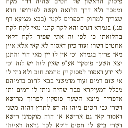
פיסוק הראשון של חטים שהיה דרך מקח
וממכר ולא דרך הלואה וקשה לפירושו חדא
שצריך למחוק הספרים לקמן (בבא מציעא דף
סג.) בגמרא דגרס והא לקח קתני מאי לקח לקח
בהלואתו כי לפי זה אתי שפיר לקח דקאי
אחטים דשרו ועוד כיון דאסור לא קאי אלא איין
מאי פריך בגמרא וכי אין לו יין מאי הוי והתנן
יצא השער פוסקין אע"פ שאין לזה יש לזה וכי
לא ידע דאסור לפסוק יין מחמת חוב ולא נתן לו
אז שום דמים ועוד מדמשני בבא לחוב בדמיהם
מכלל דמעיקרא סבר שהיה נותן לו דמים ותו
אדפריך מיצא השער פוסקין לפרוך מרישא
דשרי גבי חטים מיהו זה יש לתרץ דהוה משני
דאסור קאי גם ארישא או הוה מוקמינן רישא
דשרי ביש לו חטים דוקא לכך נראה דאיזהו