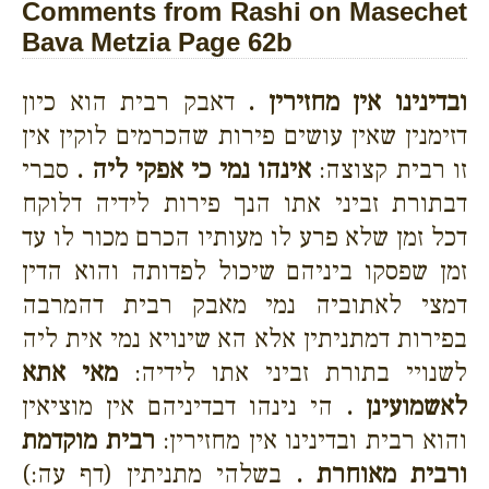
Comments from Rashi on Masechet
Bava Metzia Page 62b
ובדינינו אין מחזירין .
דאבק רבית הוא כיון
דזימנין שאין עושים פירות שהכרמים לוקין אין
זו רבית קצוצה:
אינהו נמי כי אפקי ליה .
סברי
דבתורת זביני אתו הנך פירות לידיה דלוקח
דכל זמן שלא פרע לו מעותיו הכרם מכור לו עד
זמן שפסקו ביניהם שיכול לפדותה והוא הדין
דמצי לאתוביה נמי מאבק רבית דהמרבה
בפירות דמתניתין אלא הא שינויא נמי אית ליה
לשנויי בתורת זביני אתו לידיה:
מאי אתא
לאשמועינן .
הי נינהו דבדיניהם אין מוציאין
והוא רבית ובדינינו אין מחזירין:
רבית מוקדמת
ורבית מאוחרת .
בשלהי מתניתין (דף עה:)