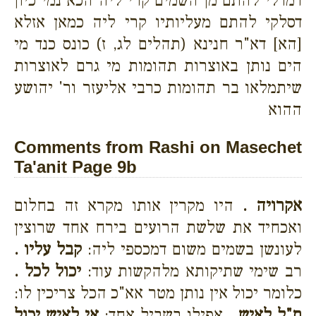
דמדלי להתם מן השמים קרי ליה הכא נמי כיון
דסלקי להתם מעליותיו קרי ליה כמאן אזלא
[הא] דא"ר חנינא (תהלים לג, ז) כונס כנד מי
הים נותן באוצרות תהומות מי גרם לאוצרות
שיתמלאו בר תהומות כרבי אליעזר ור' יהושע
ההוא
Comments from Rashi on Masechet
Ta'anit Page 9b
אקרויה .
היו מקרין אותו מקרא זה בחלום
ואכחיד את שלשת הרועים בירח אחד שרוצין
לעונשן בשמים משום דמכספי ליה:
קבל עליו .
רב שימי שתיקותא מלהקשות עוד:
יכול לכל .
כלומר יכול אין נותן מטר אא"כ הכל צריכין לו:
ת"ל לאיש .
אפילו בשביל אחד:
אי לאיש יכול