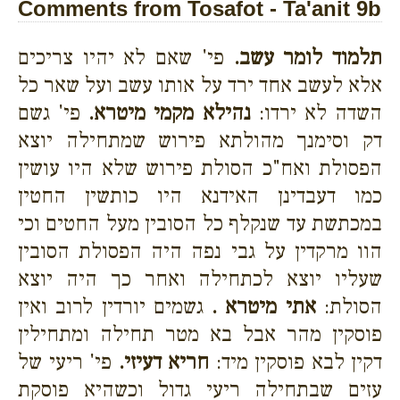
Comments from Tosafot - Ta'anit 9b
תלמוד לומר עשב.
פי' שאם לא יהיו צריכים
אלא לעשב אחד ירד על אותו עשב ועל שאר כל
השדה לא ירדו:
נהילא מקמי מיטרא.
פי' גשם
דק וסימנך מהולתא פירוש שמתחילה יוצא
הפסולת ואח"כ הסולת פירוש שלא היו עושין
כמו דעבדינן האידנא היו כותשין החטין
במכתשת עד שנקלף כל הסובין מעל החטים וכי
הוו מרקדין על גבי נפה היה הפסולת הסובין
שעליו יוצא לכתחילה ואחר כך היה יוצא
הסולת:
אתי מיטרא .
גשמים יורדין לרוב ואין
פוסקין מהר אבל בא מטר תחילה ומתחילין
דקין לבא פוסקין מיד:
חריא דעיזי.
פי' ריעי של
עזים שבתחילה ריעי גדול וכשהיא פוסקת