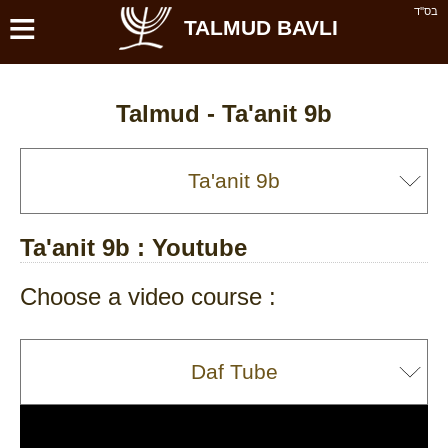
≡
בס''ד
TALMUD BAVLI
Talmud -
Ta'anit 9b
Ta'anit 9b
: Youtube
Choose a video course :