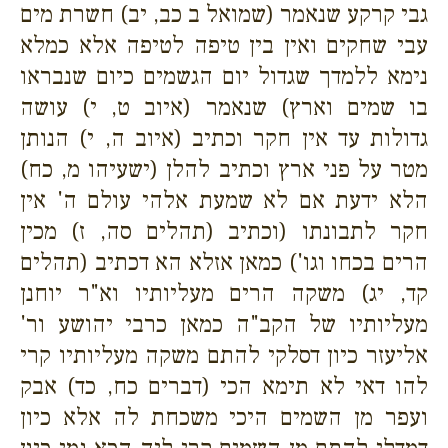
גבי קרקע שנאמר (שמואל ב כב, יב) חשרת מים
עבי שחקים ואין בין טיפה לטיפה אלא כמלא
נימא ללמדך שגדול יום הגשמים כיום שנבראו
בו שמים וארץ) שנאמר (איוב ט, י) עושה
גדולות עד אין חקר וכתיב (איוב ה, י) הנותן
מטר על פני ארץ וכתיב להלן (ישעיהו מ, כח)
הלא ידעת אם לא שמעת אלהי עולם ה' אין
חקר לתבונתו (וכתיב (תהלים סה, ז) מכין
הרים בכחו וגו') כמאן אזלא הא דכתיב (תהלים
קד, יג) משקה הרים מעליותיו וא"ר יוחנן
מעליותיו של הקב"ה כמאן כרבי יהושע ור'
אליעזר כיון דסלקי להתם משקה מעליותיו קרי
להו דאי לא תימא הכי (דברים כח, כד) אבק
ועפר מן השמים היכי משכחת לה אלא כיון