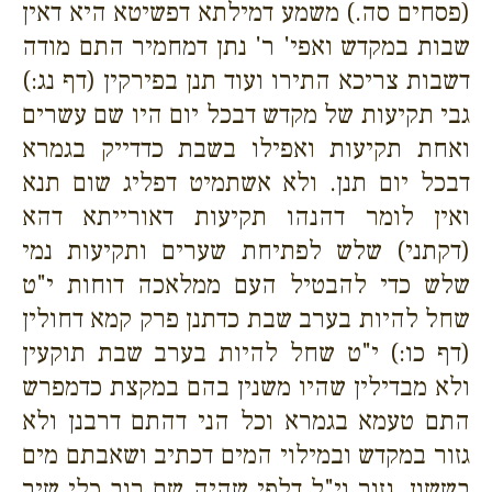
(פסחים סה.) משמע דמילתא דפשיטא היא דאין
שבות במקדש ואפי' ר' נתן דמחמיר התם מודה
דשבות צריכא התירו ועוד תנן בפירקין (דף נג:)
גבי תקיעות של מקדש דבכל יום היו שם עשרים
ואחת תקיעות ואפילו בשבת כדדייק בגמרא
דבכל יום תנן. ולא אשתמיט דפליג שום תנא
ואין לומר דהנהו תקיעות דאורייתא דהא
(דקתני) שלש לפתיחת שערים ותקיעות נמי
שלש כדי להבטיל העם ממלאכה דוחות י"ט
שחל להיות בערב שבת כדתנן פרק קמא דחולין
(דף כו:) י"ט שחל להיות בערב שבת תוקעין
ולא מבדילין שהיו משנין בהם במקצת כדמפרש
התם טעמא בגמרא וכל הני דהתם דרבנן ולא
גזור במקדש ובמילוי המים דכתיב ושאבתם מים
בששון. גזור וי"ל דלפי שהיה שם רוב כלי שיר