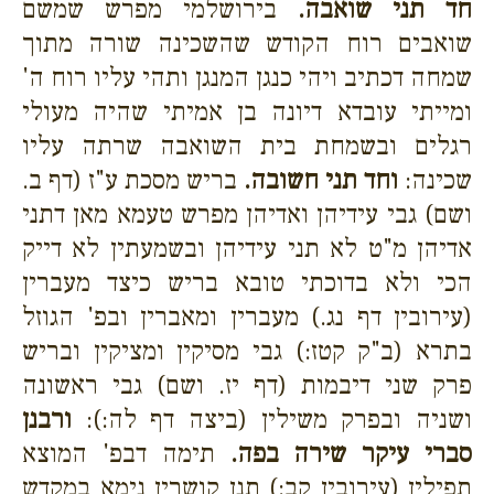
חד תני שואבה.
בירושלמי מפרש שמשם
שואבים רוח הקודש שהשכינה שורה מתוך
שמחה דכתיב ויהי כנגן המנגן ותהי עליו רוח ה'
ומייתי עובדא דיונה בן אמיתי שהיה מעולי
רגלים ובשמחת בית השואבה שרתה עליו
שכינה:
וחד תני חשובה.
בריש מסכת ע"ז (דף ב.
ושם) גבי עידיהן ואדיהן מפרש טעמא מאן דתני
אדיהן מ"ט לא תני עידיהן ובשמעתין לא דייק
הכי ולא בדוכתי טובא בריש כיצד מעברין
(עירובין דף נג.) מעברין ומאברין ובפ' הגוזל
בתרא (ב"ק קטז:) גבי מסיקין ומציקין ובריש
פרק שני דיבמות (דף יז. ושם) גבי ראשונה
ושניה ובפרק משילין (ביצה דף לה:):
ורבנן
סברי עיקר שירה בפה.
תימה דבפ' המוצא
תפילין (עירובין קב:) תנן קושרין נימא במקדש