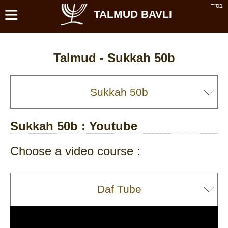
≡
בס''ד
TALMUD BAVLI
Talmud -
Sukkah 50b
Sukkah 50b
: Youtube
Choose a video course :