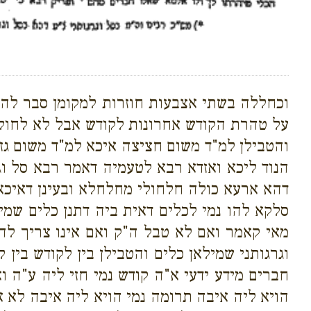
וכחללה בשתי אצבעות חוזרות למקומן סבר לה כ
על טהרת הקודש אחרונות לקודש אבל לא לחולין
והטבילן למ"ד משום חציצה איכא למ"ד משום גזי
הנוד ליכא ואזדא רבא לטעמיה דאמר רבא סל וג
דהא ארעא כולה חלחולי מחלחלא ובעינן דאיכא 
סלקא להו נמי לכלים דאית ביה דתנן כלים שמי
מאי קאמר ואם לא טבל ה"ק ואם אינו צריך להט
וגרגותני שמילאן כלים והטבילן בין לקודש בי
חברים מידע ידעי א"ה קודש נמי חזי ליה ע"ה וא
הויא ליה איבה תרומה נמי הויא ליה איבה לא א