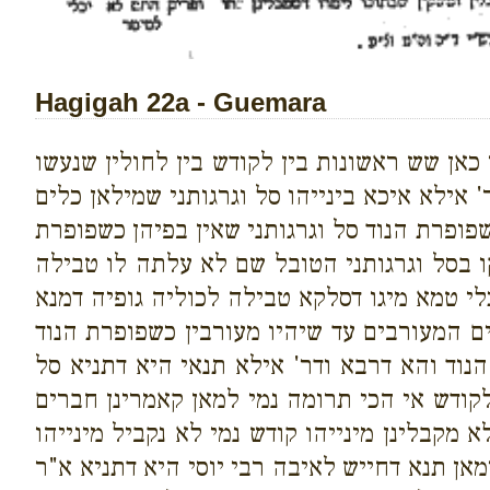
Hagigah 22a - Guemara
אן שש ראשונות בין לקודש בין לחולין שנעשו
ילא איכא בינייהו סל וגרגותני שמילאן כלים
פופרת הנוד סל וגרגותני שאין בפיהן כשפופרת
ו בסל וגרגותני הטובל שם לא עלתה לו טבילה
י טמא מיגו דסלקא טבילה לכוליה גופיה דמנא
ם המעורבים עד שיהיו מעורבין כשפופרת הנוד
נוד והא דרבא ודר' אילא תנאי היא דתניא סל
קודש אי הכי תרומה נמי למאן קאמרינן חברים
 מקבלינן מינייהו קודש נמי לא נקביל מינייהו
אן תנא דחייש לאיבה רבי יוסי היא דתניא א"ר