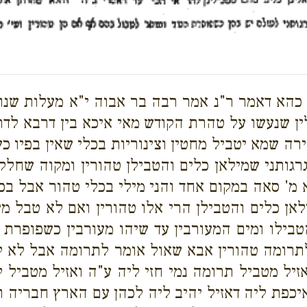
הא דאמר ר"נ אמר רבה בר אבוה י"א מעלות שנו כ
 שנעשו על טהרת הקודש מאי איכא בין דרבא לדר' א
רה שמא יטביל מחטין וצינוריות בכלי שאין בפיו כש
רגותני שמילאן כלים והטבילן טהורין ומקוה שחלק
מ' סאה במקום אחד והני מילי בכלי טהור אבל בכל
לאן כלים והטבילן הרי אלו טהורין ואם לא טבל מי
בילו ומים המעורבין עד שיהו מעורבין כשפופרת ה
ן לתרומה טהורין אבא שאול אומר לתרומה אבל לא ל
זיל מטביל תרומה נמי חזי ליה ע"ה ואזיל מטביל לא
יכפת ליה דאזיל יהיב ליה לכהן עם הארץ חבריה ומ