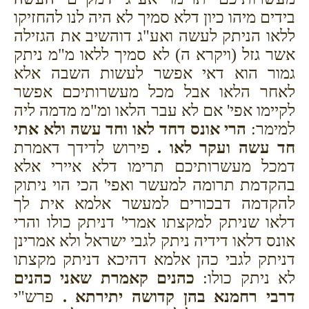
בידים מיהו כיון דלא סמיך לא היה לנו להחזיקו
ללאו הניתק לעשה ואע"ג דוהשיב את הגזילה
אשר גזל (ויקרא ה) לא סמיך ללאו מ"מ ניתק
גמור הוא דאי אפשר לעשות השבה אלא
לאחר הלאו אבל מכל מעשרותיכם אפשר
לקיימו אפי' אם לא עבר הלאו ומ"מ מדמה ליה
למימר:
הרי אונס דחד לאו וחד עשה ולא אתי
חד עשה ועקר לאו .
פירוש לדידך דאמרת
דמכל מעשרותיכם תרימו דלא איירי אלא
בהקדמת תרומה למעשר ואפי' הכי הוי ניתוק
להקדמה דבכורים למעשר אלמא אית לך
דלאו שניתק למקצתו אמרי' דניתק כולו והרי
אונס דלאו דידיה ניתק לגבי ישראל ולא אמרינן
דניתק לגבי כהן אלמא דהיכא דניתק מקצתו
לא ניתק כולו:
כהנים קאמרת שאני כהנים
דרבי רחמנא בהן קדושה יתירתא .
פרש"י