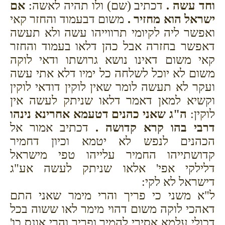
וחד עשה .
דכתיב (שם) ולו תהיה לאשה:
אם
ישראל הוא מחזיר .
משום דבעמוד והחזר קאי
ואפשר ליה לקיומי תרווייהו עשה ולא תעשה
דאפשר בחזרה אבל כהן דלאו בעמוד והחזר
קאי משום דאינו נושא גרושתו ודאי לוקה
משום לא יוכל לשלחה כל ימיו דלא אתי עשה
ועקר לא תעשה לומר שאין לוקין דודאי לוקין
וקשיא למאן דאמר דלאו שניתק לעשה אין
לוקין:
ה"ג שאני כהנים דטעמא אחרינא נינהו
דרבי בהו קרא קדושה .
דכתיב אמור אל
הכהנים לנפש לא יטמא וכיון דחמיר
קדושתייהו החמיר עלייהו טפי מישראל
דלילקי אפי' אלאו שניתק לעשה אע"ג
דישראל לא לקי:
ל"א משני כי פריך והרי מימר שאני התם
דאהכי לוקה משום דהוי מימר לאו ששוה בכל
דכולי עלמא אסירי להמיר ופריך והרי אונס כו'