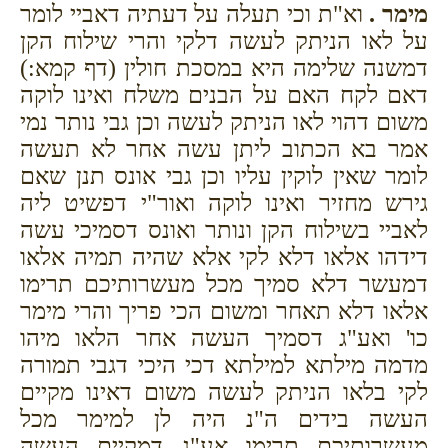
מימר .
וא"ת וכי תעלה על דעתיה דאביי לומר
על לאו הניתק לעשה דלקי והרי שילוח הקן
דמשנה שלימה היא במסכת חולין (דף קמא:)
דאם לקח האם על הבנים משלח ואינו לוקה
משום דהוי לאו הניתק לעשה וכן גבי נותר נמי
אמר בא הכתוב ליתן עשה אחר לא תעשה
לומר שאין לוקין עליו וכן גבי אונס תנן שאם
גירש מחזיר ואינו לוקה ואור"י דפשיט ליה
לאביי בשילוח הקן ונותר ואונס דסמיכי עשה
דידהו אלאו דלא לקי אלא שהיה תמיה אלאו
דמעשר דלא סמיך מכל מעשרותיכם תרימו
אלאו דלא תאחר ומשום הכי פריך והרי מימר
כו' ואע"ג דסמיך העשה אחר הלאו מיהו
מדמה מילתא למילתא דכי היכי דגבי תמורה
לקי בלאו הניתק לעשה משום דאינו מקיים
העשה בידים ה"נ היה לן למימר מכל
מעשרותיכם תרימו אע"ג דמקיים העשה