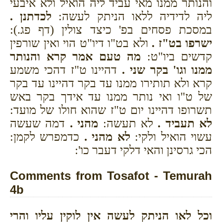
והנותר ממנו מאי עביד ליה הואיל ולא איבעי
ליה לדידיה ללאו הניתק לעשה:
לכדתנן .
במסכת פסחים בפ' כיצד צולין (דף פג.):
ישרפו בט"ז .
ולא בט"ו דיו"ט הוי ואין שורפין
קדשים ביו"ט:
מה טעם אמר קרא והנותר
ממנו וגו' בקר שני .
דהיינו ט"ז דהכי משמע
קרא ולא תותירו ממנו עד בקר דהיינו עד בקר
של ט"ו ואי נותר ממנו עד אידך בקר באש
תשרופו דהיינו יום ט"ז שהוא חולו של מועד:
לא תעביד .
לא תעשה:
מהני .
דמה שעשה
עשוי הואיל ולקי:
לא מהני .
כדמפרש לקמן:
הכי גרסינן והאי דלקי דעבר כו':
Comments from Tosafot - Temurah
4b
וכל לאו הניתק לעשה אין לוקין עליו והרי