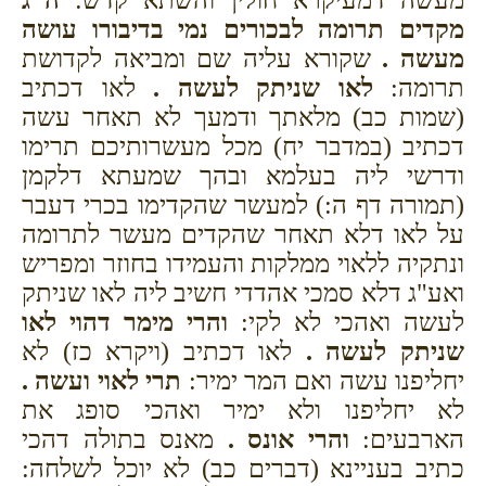
מקדים תרומה לבכורים נמי בדיבורו עושה
מעשה .
שקורא עליה שם ומביאה לקדושת
תרומה:
לאו שניתק לעשה .
לאו דכתיב
(שמות כב) מלאתך ודמעך לא תאחר עשה
דכתיב (במדבר יח) מכל מעשרותיכם תרימו
ודרשי ליה בעלמא ובהך שמעתא דלקמן
(תמורה דף ה:) למעשר שהקדימו בכרי דעבר
על לאו דלא תאחר שהקדים מעשר לתרומה
ונתקיה ללאוי ממלקות והעמידו בחוזר ומפריש
ואע"ג דלא סמכי אהדדי חשיב ליה לאו שניתק
לעשה ואהכי לא לקי:
והרי מימר דהוי לאו
שניתק לעשה .
לאו דכתיב (ויקרא כז) לא
יחליפנו עשה ואם המר ימיר:
תרי לאוי ועשה .
לא יחליפנו ולא ימיר ואהכי סופג את
הארבעים:
והרי אונס .
מאנס בתולה דהכי
כתיב בעניינא (דברים כב) לא יוכל לשלחה: