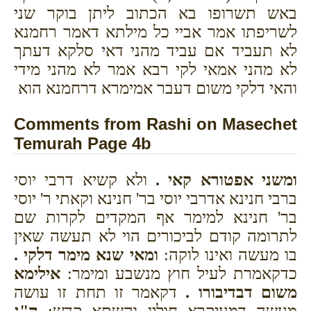
באש תשרופו בא הכתוב ליתן בוקר שני
לשריפתו אמר אביי כל מילתא דאמר רחמנא
לא תעביד אם עביד מהני דאי סלקא דעתך
לא מהני אמאי לקי רבא אמר לא מהני מידי
והאי דלקי משום דעבר אמימרא דרחמנא הוא
Comments from Rashi on Masechet
Temurah Page 4b
ומשני אפטורא קאי .
ולא קשיא דרבי יוסי
ברבי חנינא אדרבי יוסי בר' חנינא וקאתי ר' יוסי
בר' חנינא למימר אף המקדים לקרות שם
לתרומה קודם לביכורים הוי לא תעשה שאין
בו מעשה ואינו לוקה:
ומאי שנא מימר דלקי .
כדקאמרת לעיל חוץ מנשבע ומימר:
אילימא
משום דבדיבורו .
דקאמר זו תחת זו עושה
מעשה דמעיקרא חולין והשתא קדש:
ה"ג