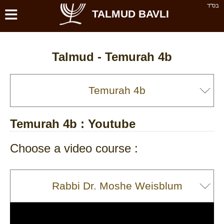
≡
בס''ד
TALMUD BAVLI
Talmud -
Temurah 4b
Temurah 4b
: Youtube
Choose a video course :