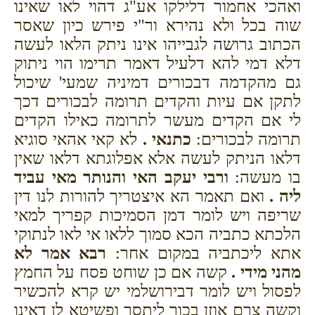
ואהכי אחמור דלילקו אע"ג דהוי לאו שאינו
שוה בכל ולא נהירא ור"י פירש כיון שאסר
הכתוב גרושה לגבייהו אינו ניתק הלאו לעשה
דלא דמי להא דלעיל דאמר תרימו הוי ניתוק
גם מהקדמה דבכורים דמיניה שמעי' שיכול
לתקן אם עיות והקדים תרומה לבכורים דכך
לי אם הקדים מעשר לתרומה כאילו הקדים
תרומה לבכורים:
כתנאי .
לא קאי אהאי סוגיא
דלאו הניתק לעשה אלא אפלוגתא דלאו שאין
בו מעשה:
ורבי יעקב האי והנותר מאי עביד
ליה .
ואם תאמר הא איצטריך להורות לנו דין
שריפה ויש לומר דמן הסמיכות קפריך למאי
הלכתא כתביה הכא סמוך ללאו אי לאו לנתוקי
אתא ליכתביה במקום אחר:
רבא אמר לא
מהני מידי .
קשה אם כן שוחט פסח על החמץ
לפסול ויש לומר דבירושלמי יש קרא להכשיר
וקשה צרם אוזן בכור ליתסר ופשיטא לן דאינו