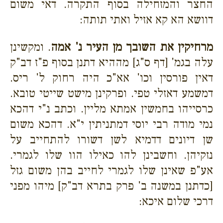
החצר והמזחילה בסוף התקרה. דאי משום
דוושא הא קא אזיל ואתי תותה:
מרחיקין את השובך מן העיר נ' אמה
. ומקשינן
עלה בגמ' [דף ס"ג] מההיא דתנן בסוף פ"ז דב"ק
דאין פורסין וכו' אא"כ היה רחוק ל' ריס.
דמשמע דאזלי טפי. ופרקינן מישט שייטי טובא.
כרסייהו בחמשין אמתא מליין. וכתב נ"י דהכא
נמי מודה רבי יוסי דמתניתין י"א. דהכא משום
שן דיונים דדמיא לשן דשורו להתחייב על
נזקיהן. וחשבינן להו כאילו הוו שלו לגמרי.
אע"פ שאינן שלו לגמרי לחייב בהן משום גזל
[כדתנן במשנה ב' פרק בתרא דב"ק] מיהו מפני
דרכי שלום איכא: