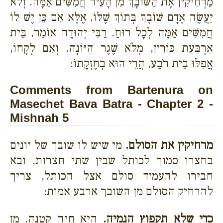
מַרְחִיקִין אֶת הַשּׁוֹבָךְ מִן הָעִיר חֲמִשִּׁים אַמָּה. וְלֹא
יַעֲשֶׂה אָדָם שׁוֹבָךְ בְּתוֹךְ שֶׁלּוֹ, אֶלָּא אִם כֵּן יֶשׁ לוֹ
חֲמִשִּׁים אַמָּה לְכָל רוּחַ. רַבִּי יְהוּדָה אוֹמֵר, בֵּית
אַרְבַּעַת כּוֹרִין, מְלֹא שֶׁגֶר הַיּוֹנָה. וְאִם לְקָחוֹ,
אֲפִלּוּ בֵית רֹבַע, הֲרֵי הוּא בְחֶזְקָתוֹ:
Comments from Bartenura on
Masechet Bava Batra - Chapter 2 -
Mishnah 5
מרחיקין את הסולם.
מי שיש לו שובך של יונים
בחצרו סמוך לכותל שבין שתי חצרות, ובא
חבירו להעמיד סולם אצל הכותל, צריך
להרחיק הסולם מן השובך ארבע אמות:
כדי שלא תקפוץ הנמיה.
היא חיה קטנה. מן