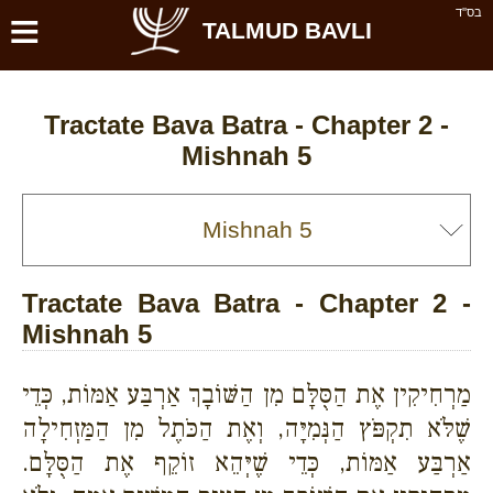
≡
בס''ד
TALMUD BAVLI
Tractate Bava Batra - Chapter 2 -
Mishnah 5
Tractate Bava Batra - Chapter 2 -
Mishnah 5
מַרְחִיקִין אֶת הַסֻּלָּם מִן הַשּׁוֹבָךְ אַרְבַּע אַמּוֹת, כְּדֵי
שֶׁלֹּא תִקְפֹּץ הַנְּמִיָּה, וְאֶת הַכֹּתֶל מִן הַמַּזְחִילָה
אַרְבַּע אַמּוֹת, כְּדֵי שֶׁיְּהֵא זוֹקֵף אֶת הַסֻּלָּם.