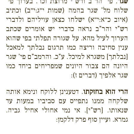
שגר
. פי' הר"ב ורש"י מרוצת וכו'. בערוך פי'
שלוח מל' שגר בהמה (שמות י״ג:י״ב) וכתיב
(איוב כ״א:י״א) ישלחו כצאן עויליהם ולדברי
רש"י והר"ב נראה כדברי יש אומרים שכתב
הערוך לעיל מהא. על שגורה תפלתי בפי שהוא
ענין סחיבה וריצה כמו תרגום נבלתך למאכל
[נבלתך] משגרא למיכל. ע"כ. והרמב"ם פי' שגר
היונה הם צבור היונים שמפריחים ביחד כמו
שגר אלפיך (דברים ז):
הרי הוא בחזקתו
. דטענינן ללוקח ונימא אותה
שלקחה ממנו נתפייס עם סביביו במעות עד
שנאותו. [רש"י]. אי נמי אחולי אחיל גביה.
גמרא. ועיין סוף פרק דלקמן: