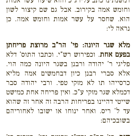
דמשנתינו כתב עליו ג"כ והוא שיעור עשר אמות
וחומש אמה בקירוב. אבל גם שם קיצור לשון
הוא. שחסר על עשר אמות וחומש אמה. כן
נראה לי:
מלא שגר היונה: פי' הר"ב מרוצת פריחתן
בפעם אחת
. וכפירוש רש"י. וכתבו התוס' דלא
פליגי ר' יהודה ורבנן בשגר היונה כמה הוי.
אלא סברי רבנן כיון דבחמשים אמה מליא
כרסייהו תו לא מזקי טפי. ורבי יהודה סבר
דכמלא שגר מזקי ע"כ. ואין פריחה אחת כמישט
שייטי דהיינו בפריחות הרבה זה אחר זה שהוא
עד ל' ריס. ואחר ינוחו או ישובו לאחוריהם
בשובכיהם: