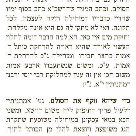
הסולם. וכתב המגיד שהרשב"א כתב בסוף ימיו
שהדין כדבריו דמזחילה חזקה לעצמה. לכל
תקונה. דאי לא מתקן לה גם היא אינה מקלחת.
וחזקת מים אין כאן. הא למה הדבר דומה לחלון
העשוי לאורה שהיא ראויה להרחקת כותל ד'
אמות בחצר חבירו. ומזחילה ג"כ להרחקת ד'
אמות. ע"כ. ומשום שנשתעבדו ארבע אמות
משום הכי אין זה ענין למחלוקת רבי יוסי ורבנן
דמתניתין י"א. נ"י:
כדי שיהא זוקף את הסולם
. גמ' אמתניתין
דלעיל פריך דתיפוק ליה משום דוושא. ומשני
הכא במאי עסקינן במזחילה משופעת שתקרת
הגג משופעת ויוצאת להלן מן הכותל לתוך.