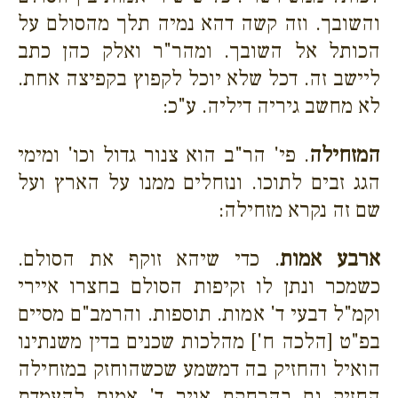
והשובך. וזה קשה דהא נמיה תלך מהסולם על
הכותל אל השובך. ומהר"ר ואלק כהן כתב
ליישב זה. דכל שלא יוכל לקפוץ בקפיצה אחת.
לא מחשב גיריה דיליה. ע"כ:
המזחילה
. פי' הר"ב הוא צנור גדול וכו' ומימי
הגג זבים לתוכו. ונזחלים ממנו על הארץ ועל
שם זה נקרא מזחילה:
ארבע אמות
. כדי שיהא זוקף את הסולם.
כשמכר ונתן לו זקיפות הסולם בחצרו איירי
וקמ"ל דבעי ד' אמות. תוספות. והרמב"ם מסיים
בפ"ט [הלכה ח'] מהלכות שכנים בדין משנתינו
הואיל והחזיק בה דמשמע שכשהוחזק במזחילה
החזיק גם בהרחקת אויר ד' אמות להעמדת