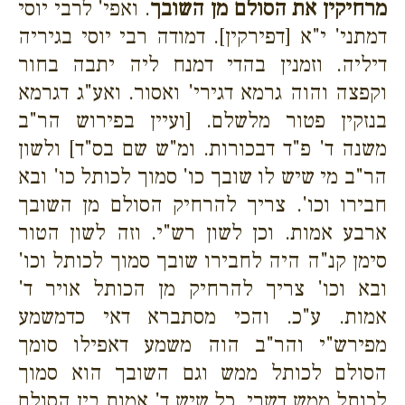
מרחיקין את הסולם מן השובך
. ואפי' לרבי יוסי
דמתני' י"א [דפירקין]. דמודה רבי יוסי בגיריה
דיליה. וזמנין בהדי דמנח ליה יתבה בחור
וקפצה והוה גרמא דגירי' ואסור. ואע"ג דגרמא
בנזקין פטור מלשלם. [ועיין בפירוש הר"ב
משנה ד' פ"ד דבכורות. ומ"ש שם בס"ד] ולשון
הר"ב מי שיש לו שובך כו' סמוך לכותל כו' ובא
חבירו וכו'. צריך להרחיק הסולם מן השובך
ארבע אמות. וכן לשון רש"י. וזה לשון הטור
סימן קנ"ה היה לחבירו שובך סמוך לכותל וכו'
ובא וכו' צריך להרחיק מן הכותל אויר ד'
אמות. ע"כ. והכי מסתברא דאי כדמשמע
מפירש"י והר"ב הוה משמע דאפילו סומך
הסולם לכותל ממש וגם השובך הוא סמוך
לכותל ממש דשרי. כל שיש ד' אמות בין הסולם