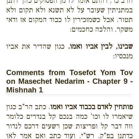
חרב כו׳. דהתם אומר לו מן הפסוקים כהך דתנן
במתניתין שעובר על לא תשנא ולא תקום ולא
תטור. אבל כשמזכירין לו כבוד המקום אז ודאי
משקר. והלכה כחכמים:
שבינו, לבין אביו ואמו.
כגון שהדיר את אביו
מנכסיו:
Comments from Tosefot Yom Tov
on Masechet Nedarim - Chapter 9 -
Mishnah 1
פותחין לאדם בכבוד אביו ואמו
. כתב הר"ב כגון
שיאמרו לו וכו' כמה בנכם קל בנדרים כלומר
וזה דבר קל ופריצות שכן רשעים דרכם לנדור
כדתנן בפ"ק. רש"י. ועוד כתב ואם אמר לאו