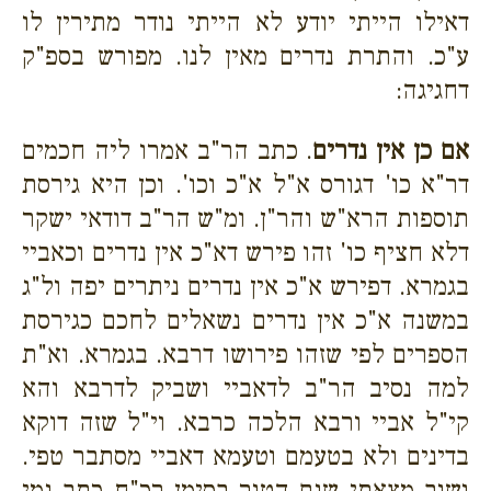
דאילו הייתי יודע לא הייתי נודר מתירין לו
ע"כ. והתרת נדרים מאין לנו. מפורש בספ"ק
דחגיגה:
אם כן אין נדרים
. כתב הר"ב אמרו ליה חכמים
דר"א כו' דגורס א"ל א"כ וכו'. וכן היא גירסת
תוספות הרא"ש והר"ן. ומ"ש הר"ב דודאי ישקר
דלא חציף כו' זהו פירש דא"כ אין נדרים וכאביי
בגמרא. דפירש א"כ אין נדרים ניתרים יפה ול"ג
במשנה א"כ אין נדרים נשאלים לחכם כגירסת
הספרים לפי שזהו פירושו דרבא. בגמרא. וא"ת
למה נסיב הר"ב לדאביי ושביק לדרבא והא
קי"ל אביי ורבא הלכה כרבא. וי"ל שזה דוקא
בדינים ולא בטעמם וטעמא דאביי מסתבר טפי.
ושוב מצאתי שגם הטור בסימן רכ"ח כתב נמי