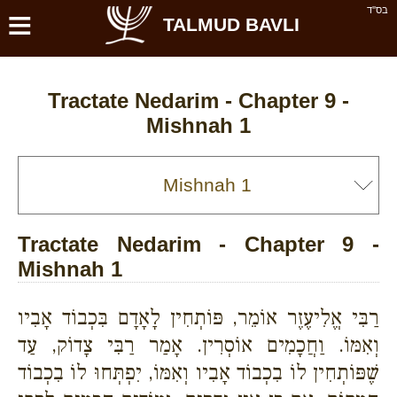
≡
בס''ד
TALMUD BAVLI
Tractate Nedarim - Chapter 9 -
Mishnah 1
Tractate Nedarim - Chapter 9 -
Mishnah 1
רַבִּי אֱלִיעֶזֶר אוֹמֵר, פּוֹתְחִין לָאָדָם בִּכְבוֹד אָבִיו
וְאִמּוֹ. וַחֲכָמִים אוֹסְרִין. אָמַר רַבִּי צָדוֹק, עַד
שֶׁפּוֹתְחִין לוֹ בִכְבוֹד אָבִיו וְאִמּוֹ, יִפְתְּחוּ לוֹ בִכְבוֹד