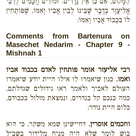
הַמָּקוֹם, אִם כֵּן אֵין נְדָרִים. וּמוֹדִים חֲכָמִים לְרַבִּי
אֱלִיעֶזֶר בְּדָבָר שֶׁבֵּינוֹ לְבֵין אָבִיו וְאִמּוֹ, שֶׁפּוֹתְחִין
לוֹ בִּכְבוֹד אָבִיו וְאִמּוֹ:
Comments from Bartenura on
Masechet Nedarim - Chapter 9 -
Mishnah 1
רבי אליעזר אומר פותחין לאדם בכבוד אביו
ואמו.
כגון שיאמרו לו אילו היית יודע שיאמרו
העולם לאביך ולאמך ראו גידולים שגדלתם,
כמה בנכם קל בנדרים, ונמצאת מזלזל בכבודם,
כלום היית נודר:
וחכמים אוסרין.
דחיישינן שמא משקר, כי הוא
בוש לומר שלא היה מניח מלידור בשביל