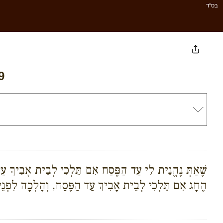
בס''ד
9
שֶׁאַתְּ נֶהֱנֵית לִי עַד הַפֶּסַח אִם תֵּלְכִי לְבֵית אָבִיךְ עַ
הֶחָג אִם תֵּלְכִי לְבֵית אָבִיךְ עַד הַפֶּסַח, וְהָלְכָה לִפְנֵי