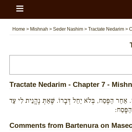
≡
Home
>
Mishnah
>
Seder Nashim
>
Tractate Nedarim
>
C
Tractate Nedarim - Chapter 7 - Mish
אַחַר הַפֶּסַח, בְּלֹא יַחֵל דְּבָרוֹ. שֶׁאַתְּ נֶהֱנֵית לִי עַד
ַפָּסַח:
Comments from Bartenura on Masech