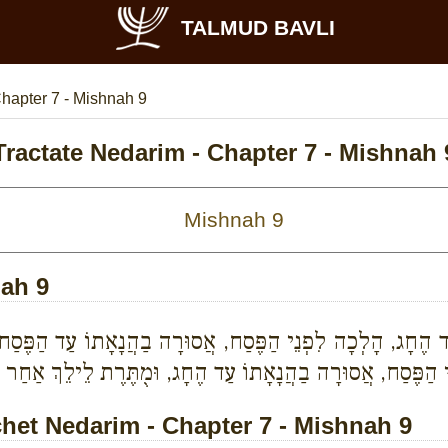
TALMUD BAVLI
hapter 7 - Mishnah 9
Tractate Nedarim - Chapter 7 - Mishnah 
nah 9
ד הֶחָג, הָלְכָה לִפְנֵי הַפֶּסַח, אֲסוּרָה בַהֲנָאָתוֹ עַד הַפֶּסַח. 
 הַפֶּסַח, אֲסוּרָה בַהֲנָאָתוֹ עַד הֶחָג, וּמֻתֶּרֶת לֵילֵךְ אַחַר ה
et Nedarim - Chapter 7 - Mishnah 9