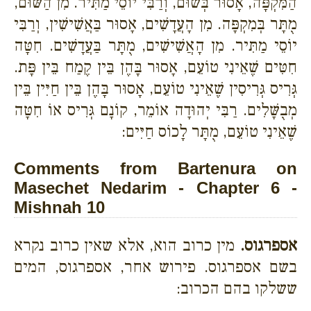
הַמִּקְפָּה, אָסוּר בְּשׁוּם, וְרַבִּי יוֹסֵי מַתִּיר. מִן הַשּׁוּם,
מֻתָּר בְּמִקְפָּה. מִן הָעֲדָשִׁים, אָסוּר בַּאֲשִׁישִׁין, וְרַבִּי
יוֹסֵי מַתִּיר. מִן הָאֲשִׁישִׁים, מֻתָּר בַּעֲדָשִׁים. חִטָּה
חִטִּים שֶׁאֵינִי טוֹעֵם, אָסוּר בָּהֶן בֵּין קֶמַח בֵּין פָּת.
גְּרִיס גְּרִיסִין שֶׁאֵינִי טוֹעֵם, אָסוּר בָּהֶן בֵּין חַיִּין בֵּין
מְבֻשָּׁלִים. רַבִּי יְהוּדָה אוֹמֵר, קוֹנָם גְּרִיס אוֹ חִטָּה
שֶׁאֵינִי טוֹעֵם, מֻתָּר לָכוֹס חַיִּים:
Comments from Bartenura on
Masechet Nedarim - Chapter 6 -
Mishnah 10
אספרגוס.
מין כרוב הוא, אלא שאין כרוב נקרא
בשם אספרגוס. פירוש אחר, אספרגוס, המים
ששלקו בהם הכרוב: