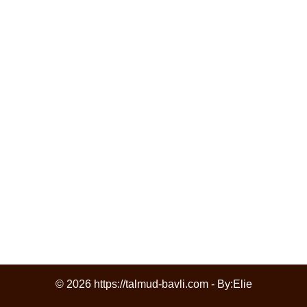
© 2026 https://talmud-bavli.com - By:
Elie