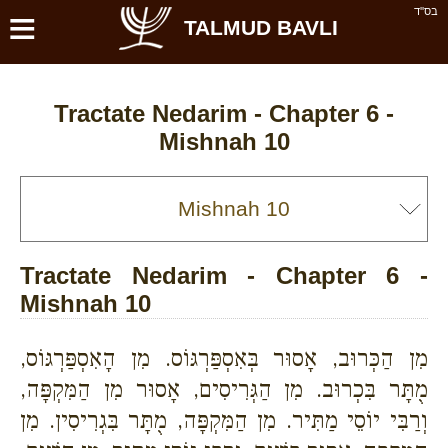
≡
בס''ד
TALMUD BAVLI
Tractate Nedarim - Chapter 6 -
Mishnah 10
Tractate Nedarim - Chapter 6 -
Mishnah 10
מִן הַכְּרוּב, אָסוּר בְּאִסְפַּרְגּוֹס. מִן הָאִסְפַּרְגּוֹס,
מֻתָּר בִּכְרוּב. מִן הַגְּרִיסִים, אָסוּר מִן הַמִּקְפָּה,
וְרַבִּי יוֹסֵי מַתִּיר. מִן הַמִּקְפָּה, מֻתָּר בִּגְרִיסִין. מִן