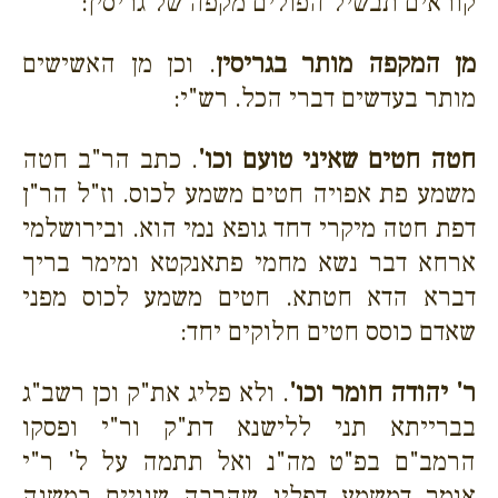
קוראים תבשיל הפולים מקפה של גריסין:
מן המקפה מותר בגריסין
. וכן מן האשישים
מותר בעדשים דברי הכל. רש"י:
חטה חטים שאיני טועם וכו'
. כתב הר"ב חטה
משמע פת אפויה חטים משמע לכוס. וז"ל הר"ן
דפת חטה מיקרי דחד גופא נמי הוא. ובירושלמי
ארחא דבר נשא מחמי פתאנקטא ומימר בריך
דברא הדא חטתא. חטים משמע לכוס מפני
שאדם כוסס חטים חלוקים יחד:
ר' יהודה חומר וכו'
. ולא פליג את"ק וכן רשב"ג
בברייתא תני ללישנא דת"ק ור"י ופסקו
הרמב"ם בפ"ט מה"נ ואל תתמה על ל' ר"י
אומר דמשמע דפליג שהרבה שנויים במשנה