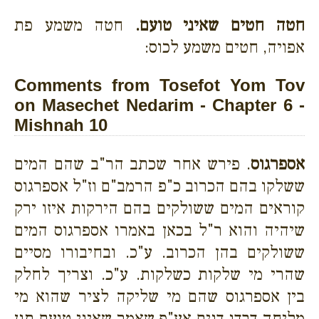
חטה חטים שאיני טועם.
חטה משמע פת
אפויה, חטים משמע לכוס:
Comments from Tosefot Yom Tov
on Masechet Nedarim - Chapter 6 -
Mishnah 10
אספרגוס
. פירש אחר שכתב הר"ב שהם המים
ששלקו בהם הכרוב כ"פ הרמב"ם וז"ל אספרגוס
קוראים המים ששולקים בהם הירקות איזו ירק
שיהיה והוא ר"ל בכאן באמרו אספרגוס המים
ששולקים בהן הכרוב. ע"כ. ובחיבורו מסיים
שהרי מי שלקות כשלקות. ע"כ. וצריך לחלק
בין אספרגוס שהם מי שליקה לציר שהוא מי
מליחה דבדג דגים אע"פ שאמר שאיני טועם תנן