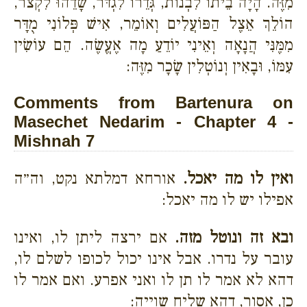
מִזֶּה. הָיָה בֵיתוֹ לִבְנוֹת, גְּדֵרוֹ לִגְדֹּר, שָׂדֵהוּ לִקְצֹר,
הוֹלֵךְ אֵצֶל הַפּוֹעֲלִים וְאוֹמֵר, אִישׁ פְּלוֹנִי מֻדָּר
מִמֶּנִּי הֲנָאָה וְאֵינִי יוֹדֵעַ מָה אֶעֱשֶׂה. הֵם עוֹשִׂין
עִמּוֹ, וּבָאִין וְנוֹטְלִין שָׂכָר מִזֶּה:
Comments from Bartenura on
Masechet Nedarim - Chapter 4 -
Mishnah 7
ואין לו מה יאכל.
אורחא דמלתא נקט, וה״ה
אפילו יש לו מה יאכל:
ובא זה ונוטל מזה.
אם ירצה ליתן לו, ואינו
עובר על נדרו. אבל אינו יכול לכופו לשלם לו,
דהא לא אמר לו תן לו ואני אפרע. ואם אמר לו
כן, אסור, דהא שליח שוייה: