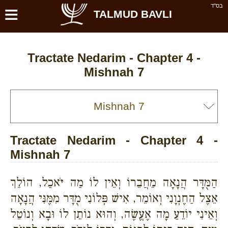
≡
בס''ד
TALMUD BAVLI
Tractate Nedarim - Chapter 4 -
Mishnah 7
Tractate Nedarim - Chapter 4 -
Mishnah 7
הַמֻּדָּר הֲנָאָה מֵחֲבֵרוֹ וְאֵין לוֹ מַה יֹּאכַל, הוֹלֵךְ
אֵצֶל הַחֶנְוָנִי וְאוֹמֵר, אִישׁ פְּלוֹנִי מֻדָּר מִמֶּנִּי הֲנָאָה
וְאֵינִי יוֹדֵעַ מָה אֶעֱשֶׂה, וְהוּא נוֹתֵן לוֹ וּבָא וְנוֹטֵל