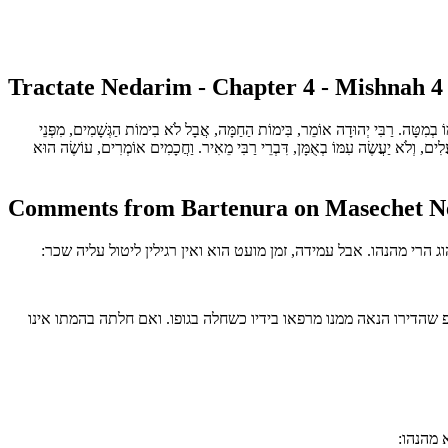
Tractate Nedarim - Chapter 4 - Mishnah 4
ּוֹ בְמִטָּה. רַבִּי יְהוּדָה אוֹמֵר, בִּימוֹת הַחַמָּה, אֲבָל לֹא בִימוֹת הַגְּשָׁמִים, מִפְּנֵי
עֲלִים, וְלֹא יַעֲשֶׂה עִמּוֹ בְאֻמָּן, דִּבְרֵי רַבִּי מֵאִיר. וַחֲכָמִים אוֹמְרִים, עוֹשֶׂה הוּא
Comments from Bartenura on Masechet Ne
הרי מהנהו. אבל עמידה, זמן מועט הוא ואין רגילין ליטול עליה שכר:
שהדירו הנאה ממנו מרפאו בידיו כשחלה בגופו. ואם חלתה בהמתו אינו
 מהנהו: