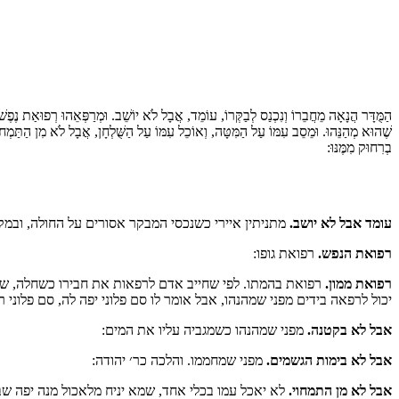
הַמֻּדָּר הֲנָאָה מֵחֲבֵרוֹ וְנִכְנַס לְבַקְּרוֹ, עוֹמֵד, אֲבָל לֹא יוֹשֵׁב. וּמְרַפְּאֵהוּ רְפוּאַת נֶפֶ
שֶׁהוּא מְהַנֵּהוּ. וּמֵסֵב עִמּוֹ עַל הַמִּטָּה, וְאוֹכֵל עִמּוֹ עַל הַשֻּׁלְחָן, אֲבָל לֹא מִן הַתַּמְח
בְרִחוּק מִמֶּנּוּ:
עומד אבל לא יושב.
מתניתין איירי כשנכסי המבקר אסורים על החולה, ובמקום
רפואת הנפש.
רפואת גופו:
רפואת ממון.
רפואת בהמתו. לפי שחייב אדם לרפאות את חבירו כשחלה, שנאמ
יכול לרפאה בידים מפני שמהנהו, אבל אומר לו סם פלוני יפה לה, סם פלוני ר
אבל לא בקטנה.
מפני שמהנהו כשמגביה עליו את המים:
אבל לא בימות הגשמים.
מפני שמחממו. והלכה כר׳ יהודה:
אבל לא מן התמחוי.
לא יאכל עמו בכלי אחד, שמא יניח מלאכול מנה יפה שבו