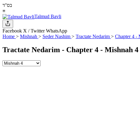
בס''ד
≡
Talmud Bavli
Facebook
X / Twitter
WhatsApp
Home
>
Mishnah
>
Seder Nashim
>
Tractate Nedarim
>
Chapter 4 -
Tractate Nedarim - Chapter 4 - Mishnah 4