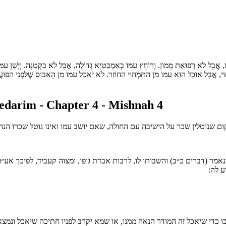
שׁ, אֲבָל לֹא רְפוּאַת מָמוֹן. וְרוֹחֵץ עִמּוֹ בְאַמְבַּטִיָא גְדוֹלָה, אֲבָל לֹא בִקְטַנָּה. וְיָשֵׁן עִמ
וּי, אֲבָל אוֹכֵל הוּא עִמּוֹ מִן הַתַּמְחוּי הַחוֹזֵר. לֹא יֹאכַל עִמּוֹ מִן הָאֵבוּס שֶׁלִּפְנֵי הַפּוֹ
darim - Chapter 4 - Mishnah 4
 שנוטלין שכר על הישיבה עם החולה, שאם יושב עמו ואינו נוטל שכרו הנהוג 
ר (דברים כ״ב) והשבותו לו, לרבות אבדת גופו, ומצוה קעביד, לפיכך אע״פ 
ע לה:
 כדי שיאכל זה המודר הנאה ממנו, או שמא יקרב לפניו חתיכה שיאכל ונמצא