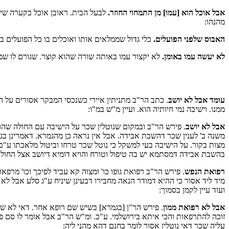
אבל אוכל הוא [עמו] מן התמחוי החוזר.
לבעל הבית. ראובן אוכל בקערה שיו
מהנהו:
האבוס שלפני הפועלים.
כלי גדול שממלאים אותו ואוכלים בו כל הפועלים בי
לא יעשה עמו באומן.
לא יקצור עמו באותה שורה שהוא קוצר. שגורם לו שמ
עומד אבל לא יושב
. כתב הר"ב מתניתין איירי כשנכסי המבקר אסורים על ה
ממנו. וישיבה נמי חיותיה הוא. ועיין מ"ש במ"ו:
אבל לא יושב
. פירש הר"ב ובמקום שנוטלין שכר על הישיבה עם החולה שה
משנה ב' לענין שכר דהשבת אבידה. אבל אין נראה כן מהגמרא. דאמרינן ב
מצות בקור. על הישיבה בעי למשקל כי נוטל שכר טרחו וביטול מלאכתו ע"
בהשבת אבידה דמסתמא יש בה טיפול וטורח והויא דומיא דיושב אצל החולה
רפואת הנפש
. פירש הר"ב רפואת גופו כו' ומצוה קא עביד לפיכך וכו' מרפא
מיד ליד אסור כי ההיא דמודר הנאה מחבירו דבעינן שיניח ע"ג סלע אבל לא
ועוד עיין לקמן בסמוך:
אבל לא רפואת ממון
. פירש הר"ן [בגמרא] בשיש שם רופא אחר. דאי לא ש
זוכה להתרפאות והכי איתא בירושלמי. ע"כ. ומ"ש הר"ב אבל אומר לו סם פלו
עליה שכר דאי נוטלין אסור לומר בחנם דהא מהני ליה: