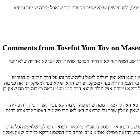
מנו, ולא חיישינן שמא ישייר בקערה כדי שיאכל ממנה שמעון ונמצא
Comments from Tosefot Yom Tov on Masec
 יושב דמחיותיה לא אדריה דבדבר שחיותו תלוי בו לא אדריה שלא יהנה
 מועט הוא ואין רגילים ליטול עליה שכר זהו על דרך הרמב"ם בפירוש
. על העמידה לא בעי למשקל. ופירש הרא"ש לא בעי למשקל דנראה כמבזה
 דוקא עמידה אצל חולה שהוא דבר קטן מעט נראה כמבזה כו' מה שאין כן
היכא דאין לו למודר ממה שיתרפא דמצוה קא עביד אפ"ה כיון דיהיב ליה
 שאין נוטלין שכר על הרפואה דאי לאו הכי פשיטה דאסור לרפאותו בחנם
יש שם רופא אחר עסקינן אפ"ה מרפאהו רפואת גופו לפי שלא מן הכל אדם
 שרי. דהנאה ממילא אתיא ע"כ. וכתב ב"י דמשמע דוקא במקום שאין נוטלין