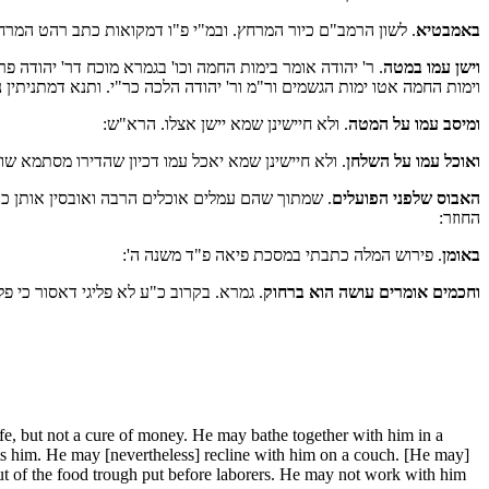
באמבטיא
. לשון הרמב"ם כיור המרחץ. ובמ"י פ"ו דמקואות כתב רהט המרח
וישן עמו במטה
. ר' יהודה אומר בימות החמה וכו' בגמרא מוכח דר' יהודה פ
וימות החמה אטו ימות הגשמים
ור"מ ור' יהודה הלכה כר"י. ותנא דמתניתין 
ומיסב עמו על המטה
. ולא חיישינן שמא יישן אצלו. הרא"ש:
ואוכל עמו על השלחן
. ולא חיישינן שמא יאכל עמו דכיון שהדירו מסתמא שו
האבוס שלפני הפועלים
. שמתוך שהם עמלים אוכלים הרבה ואובסין אותן כב
החוזר:
באומן
. פירוש המלה כתבתי במסכת פיאה פ"ד משנה ה':
וחכמים אומרים עושה הוא ברחוק
. גמרא. בקרוב כ"ע לא פליגי דאסור כי פליג
life, but not a cure of money. He may bathe together with him in a
its him. He may [nevertheless] recline with him on a couch. [He may]
ut of the food trough put before laborers. He may not work with him