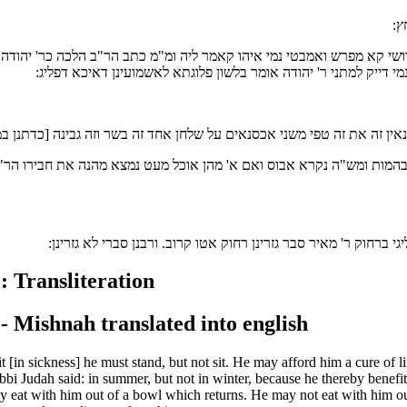
ץ:
רושי קא מפרש ואמבטי נמי איהו קאמר ליה ומ"מ כתב הר"ב הלכה כר' יהודה מ
נמי דייק למתני ר' יהודה אומר בלשון פלוגתא לאשמועינן דאיכא דפליג:
נאין זה את זה טפי משני אכסנאים על שלחן אחד זה בשר וזה גבינה [כדתנן ב
המות ומש"ה נקרא אבוס ואם א' מהן אוכל מעט נמצא מהנה את חבירו הר"ן. 
י ברחוק ר' מאיר סבר גזרינן רחוק אטו קרוב. ורבנן סברי לא גזרינן:
: Transliteration
- Mishnah translated into english
it [in sickness] he must stand, but not sit. He may afford him a cure of 
abbi Judah said: in summer, but not in winter, because he thereby benef
may eat with him out of a bowl which returns. He may not eat with him o