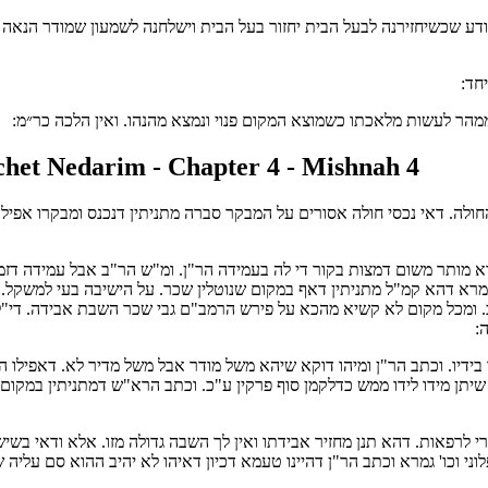
דע שכשיחזירנה לבעל הבית יחזור בעל הבית וישלחנה לשמעון שמודר הנאה מ
חד:
מהר לעשות מלאכתו כשמוצא המקום פנוי ונמצא מהנהו. ואין הלכה כר״מ:
het Nedarim - Chapter 4 - Mishnah 4
חולה. דאי נכסי חולה אסורים על המבקר סברה מתניתין דנכנס ומבקרו אפילו
וא מותר משום דמצות בקור
די לה בעמידה הר"ן. ומ"ש הר"ב אבל עמידה דזמן
גמרא דהא קמ"ל מתניתין דאף במקום שנוטלין שכר. על הישיבה בעי למשקל
כ. ומכל מקום לא קשיא מהכא על פירש הרמב"ם גבי שכר השבת אבידה. די"ל
:
ו בידיו. וכתב הר"ן ומיהו דוקא שיהא משל מודר אבל משל מדיר לא. דאפילו 
 שיתן מידו לידו ממש כדלקמן סוף פרקין ע"כ. וכתב הרא"ש דמתניתין במקום
רי לרפאות.
דהא תנן מחזיר אבידתו ואין לך השבה גדולה מזו. אלא ודאי בש
ני וכו' גמרא וכתב הר"ן דהיינו טעמא דכיון דאיהו לא יהיב ההוא סם עליה