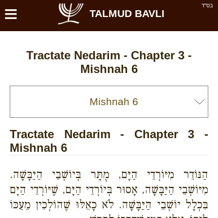
≡
בס''ד
TALMUD BAVLI
Tractate Nedarim - Chapter 3 -
Mishnah 6
Tractate Nedarim - Chapter 3 -
Mishnah 6
הַנּוֹדֵר מִיּוֹרְדֵי הַיָּם, מֻתָּר בְּיוֹשְׁבֵי הַיַּבָּשָׁה.
מִיּוֹשְׁבֵי הַיַּבָּשָׁה, אָסוּר בְּיוֹרְדֵי הַיָּם, שֶׁיּוֹרְדֵי הַיָּם
בִּכְלָל יוֹשְׁבֵי הַיַּבָּשָׁה. לֹא כָאֵלּוּ שֶׁהוֹלְכִין מֵעַכּוֹ