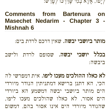
לְיָפוֹ, אֶלָּא בְמִי שֶׁדַּרְכּוֹ לְפָרֵשׁ:
Comments from Bartenura on
Masechet Nedarim - Chapter 3 -
Mishnah 6
מותר ביושבי יבשה.
שאין דרכם לרדת בים:
בכלל יושבי יבשה.
שסופם לרדת ולישב
ביבשה:
לא כאלו ההולכים מעכו ליפו.
אית דמפרשי לה
הכי, הא דתנן ברישא דמתניתין הנודר מיורדי
הים מותר ביושבי יבשה דמשמע הא ביורדי
הים אסור, לא כאלו שהולכים מעכו ליפו,
שהנודר מיורדי הים אינו אסור בהם, דמשום