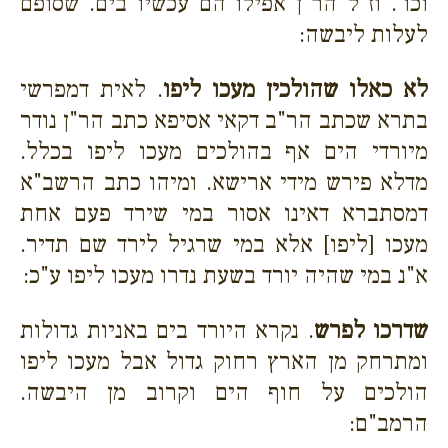
וכו'. וז"ל הר"ן אפילו הם עכשיו בים. שסופם
לעלות ליבשה:
לא כאלו שהולכין מעכו ליפו
. לאית דמפרשי
בתרא שכתב הר"ב דקאי אסיפא כתב הר"ן נודר
מיורדי הים אף בהולכים מעכו ליפו בכלל.
מדלא פירש מידי ארישא. ומיהו כתב הרשב"א
דמסתברא דאינו אסור במי שירד פעם אחת
מעכו [ליפו] אלא במי שרגיל לירד שם תדיר.
א"נ במי שהיה יורד בשעת נדרו מעכו ליפו ע"כ:
שדרכו לפרש
. נקרא היורד בים באניות גדולות
ומתרחק מן הארץ רחוק גדול אבל מעכו ליפו
הולכים על חוף הים וקרוב מן היבשה.
הרמב"ם: